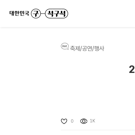
축제/공연/행사
1K
0