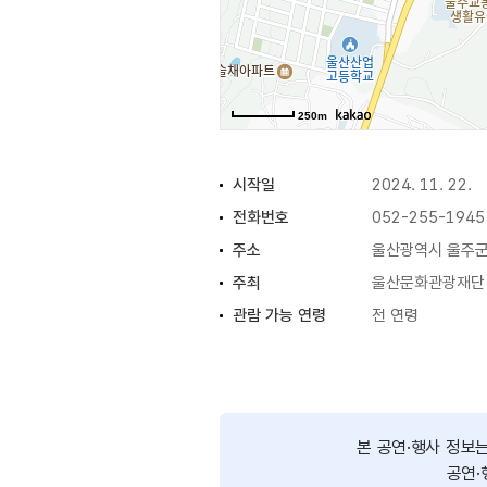
[출연]
초이스: 총 3팀(라인업 추후 공개)
쇼케이스: 총 7팀(노은실, 홍성현 아
250m
로컬리티: 총 3팀(지역-이지훈과 치
시작일
2024. 11. 22.
전화번호
052-255-1945
주소
울산광역시 울주군
주최
울산문화관광재단
관람 가능 연령
전 연령
이용요금
무료
본 공연·행사 정보
공연·