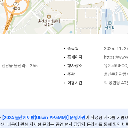
트 컴퍼니, 억스(AUX), 더보이저, 모허, 옴브레스, 사나래)
배들, 더에임, 해외-아르카(ARCHA))
종료일
2024. 11. 2
홈페이지
https://www.
 삼남읍 울산역로 255
행사장소
유에코(UECO
주관
울산문화관광
이용시간
각 공연당 40
행사시간
10:00 ~ 18:
는
[2024 울산에이팜(Ulsan APaMM)] 운영기관
이 작성한 자료를 기반
행사 내용에 관한 자세한 문의는 공연·행사 담당자 문의처를 통해 확인 바