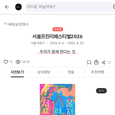
축제/공연/행사
진행중
서울프린지페스티벌2026
서울 마포구
2026. 8. 6. ~ 2026. 8. 23.
우리가 함께 한다는 것
8
18.5K
12
사진보기
상세정보
댓글
추천여행
1
/
4