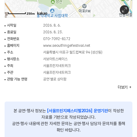
[행사내용]
<완전프린지>
250m
- 기간 : 8/6~8/23
시작일
2026. 8. 6.
- 장소: 너울너울, 리리랜드, 미진플로어by황춘엔터테인먼트,
종료일
2026. 8. 23.
서보아트스페이스, 스튜디오 마스 MAS, 온수공간, 유영공간, 팔걸이, 플랫폼 달
전화번호
070-7092-8172
- 주요 프로그램 : 예술가 작품 발표 / 연극, 무용, 음악, 퍼포먼스, 영상,
홈페이지
www.seoulfringefestival.net
시각예술, 전시 등 115개의 팀의 작품
주소
서울특별시 마포구 월드컵북로 94 (성산동)
- 전체부터 만 19세 이상 관람, 무료부터 70,000원까지 예술가가 직접 정한
행사장소
서보아트스페이스
연령 및 티켓가격으로 진행
주최
서울프린지네트워크
주관
서울프린지네트워크
<프린지피케이션>
관람 가능 연령
공연 별로 상이함
- 기간 : 8/6~8/23
이용요금
공연 별로 상이함
더보기
- 장소 : 예술가가 작품에 적합한 공간을 자발적으로 발굴 , 19개 공간
[할인]
- 장애인 50%
- 주요 프로그램 : 예술가 작품 발표 / 연극, 무용, 음악, 퍼포먼스, 영상,
- 영유아/어린이/청소년 20%
시각예술, 전시 등 21개 팀의 작품
- 프린지 매니아 5%
본 공연·행사 정보는
[서울프린지페스티벌2026] 운영기관
이 작성한
- 자세한 사항은 서울프린지페스티벌 웹사이트 참고
행사시간
10:00~22:00
자료를 기반으로 작성되었습니다.
공연·행사 내용에 관한 자세한 문의는 공연·행사 담당자 문의처를 통해
<프린지스테이지X서울연극창작센터>
확인 바랍니다.
- 기간 : 8/15~8/16