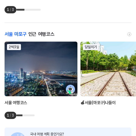
1
/
3
서울 마포구
인근 여행코스
2박3일
당일치기
서울 여행코스
🍎서울(마포구)나들이
1
/
3
국내 여행 계획 중인가요?