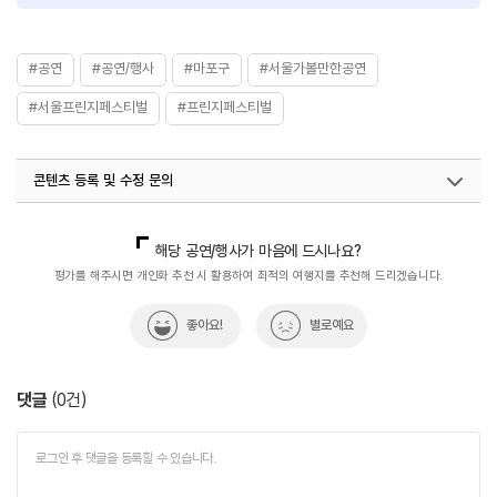
- 장소 : 서울연극창작센터
- 주요 프로그램 : 14개 팀의 릴레이 작품 발표
- 전체 연령부터 만 18세 이상 관람 / 자율후불제
#공연
#공연/행사
#마포구
#서울가볼만한공연
#서울프린지페스티벌
#프린지페스티벌
<프린지살롱>
- 기간 : 8/7~8/22 21:00~23:00, 매주 월요일 휴무
- 장소 : 카페 시츠프로브 2층
콘텐츠 등록 및 수정 문의
- 주요 프로그램 : 매일 축제 프로그램 종료 후 이어지는 주제별 토크
- 전체 방문 및 무료 이용 가능
국내디지털마케팅팀
033-371-2872
해당 공연/행사가 마음에 드시나요?
평가를 해주시면 개인화 추천 시 활용하여 최적의 여행지를 추천해 드리겠습니다.
좋아요!
별로예요
댓글
(
0
건)