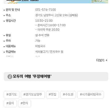
250m
문의 및 안내
031-576-7100
주소
경기도 남양주시 고산로 196 (삼패동)
영업시간
10:30~21:00
- 준비시간 16:00~17:00
- 마지막 주문 20:30
휴일
설·추석 연휴
주차
가능
대표메뉴
비빔국수
취급메뉴
석쇠불고기 / 잔치국수 등
화장실
있음
더보기
모두의 여행 '무장애여행'
#경기도
#경기도남양주
#맛집
#수도권
#시가올비빔국수
#음식
#한식