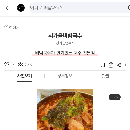
여행지
시가올비빔국수
경기 남양주시
비빔국수가 인기있는 국수 전문점
3
1.7K
0
사진보기
상세정보
댓글
1
/
5