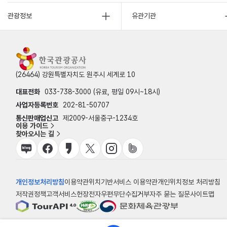
관광정보
유관기관
(26464) 강원특별자치도 원주시 세계로 10
대표전화
033-738-3000 (유료, 평일 09시~18시)
사업자등록번호
202-81-50707
통신판매업신고
제2009-서울중구-1234호
이용 가이드
찾아오시는 길
개인정보처리방침
이용약관
위치기반서비스 이용약관
개인위치정보 처리방침
저작권정책
고객서비스헌장
전자우편무단수집거부
자주 묻는 질문
사이트맵