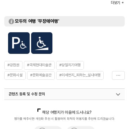
- 매주 월요일~화요일
더보기
주차
가능
주차 요금
무료
이용요금
[개인]
모두의 여행 '무장애여행'
- 어른 5,000원
- 초·중·고등학생 4,000원
- 유치원 3,000원
[단체(20인 이상)]
- 어른 4,000원
- 초·중·고등학생 3,000원
- 유치원 2,000원
※ 무료 : 5세 이하 / 2급 이상 장애인
#강원권
#국제현대미술관
#당일치기여행
할인 정보
[50% 할인]
- 영월군민
#문화시설
#문화예술공간
#미세먼지_피하는_실내여행
- 65세 이상
화장실
있음
#미술관
#복합문화공간
#연인과함께
콘텐츠 등록 및 수정 문의
#열린문화공간
#영월가볼만한곳
#예술공간
#예술창작
#친구와함께
#휴식여행
국내디지털마케팅팀
033-813-3500
열린관광콘텐츠팀(열린관광-모두의여행)
033-738-3425
해당 여행지가 마음에 드시나요?
평가를 해주시면 개인화 추천 시 활용하여 최적의 여행지를 추천해 드리겠습니다.