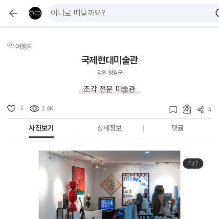
여행지
국제현대미술관
강원 영월군
조각 전문 미술관
3
1.6K
4
사진보기
상세정보
댓글
1
/
7