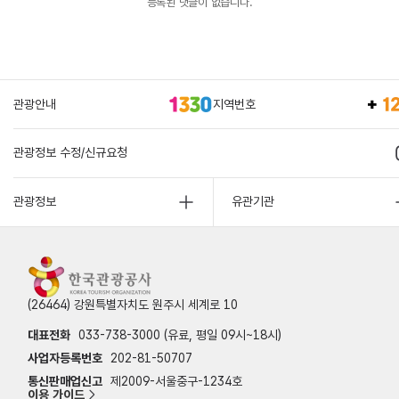
등록된 댓글이 없습니다.
관광안내
지역번호
관광정보 수정/신규요청
관광정보
유관기관
(26464) 강원특별자치도 원주시 세계로 10
대표전화
033-738-3000 (유료, 평일 09시~18시)
사업자등록번호
202-81-50707
통신판매업신고
제2009-서울중구-1234호
이용 가이드