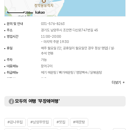
250m
문의 및 안내
031-576-8263
주소
경기도 남양주시 조안면 다산로747번길 45
영업시간
11:00~20:00
- 마지막 주문 19:30
휴일
매주 월요일 (단, 공휴일이 월요일인 경우 정상 영업) / 설·
추석 연휴
주차
가능
대표메뉴
장어구이
취급메뉴
메기 매운탕 / 빠가매운탕 / 영양백숙 / 닭볶음탕
화장실
있음
더보기
모두의 여행 '무장애여행'
#감나무집
#남양주맛집
#맛집
#매운탕