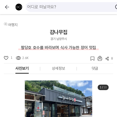
여행지
감나무집
경기 남양주시
팔당호 호수를 바라보며 식사 가능한 장어 맛집
1
2.6K
8
사진보기
상세정보
댓글
1
/
10