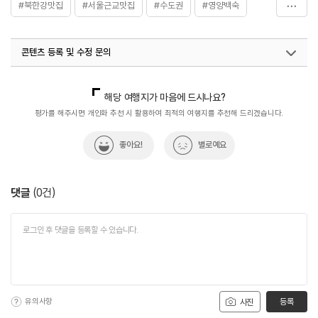
#북한강맛집
#서울근교맛집
#수도권
#영양백숙
#음식
#장어구이
#장어구이맛집
#정성가득
콘텐츠 등록 및 수정 문의
#한식
국내디지털마케팅팀
033-813-3500
해당 여행지가 마음에 드시나요?
평가를 해주시면 개인화 추천 시 활용하여 최적의 여행지를 추천해 드리겠습니다.
좋아요!
별로예요
댓글
(
0
건)
유의사항
등록
사진