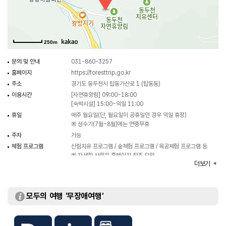
체험시설은 숲 체험길, 숲 놀이터, 계곡, 초화원에서 다양한 체험이 가능한
유아숲체험원과 20~140인 수용 가능한 세미나실, 계절과 날씨에 상관없이 숲
속 모험을 즐길 수 있는 가족 테마파크 놀자숲, 계절별 포토존이 운영될 넓은
250m
잔디광장, 다양한 주체의 친환경 목공제품을 만들어보는 나눔목공소 등 다양한
생태체험 프로그램들을 운영하고 있으며, 홈페이지 또는 현장에서 신청할 수
문의 및 안내
031-860-3257
있다.
홈페이지
https://foresttrip.go.kr
주소
경기도 동두천시 탑동가산로 1 (탑동동)
이용시간
[자연휴양림] 09:00~18:00
[숙박시설] 15:00~익일 11:00
휴일
매주 월요일(단, 월요일이 공휴일인 경우 익일 휴장)
※ 성수기(7월~8월)에는 연중무휴
주차
가능
체험 프로그램
산림치유 프로그램 / 숲체험 프로그램 / 목공체험 프로그램 등
※ 자세한 사항은 홈페이지 참조 요망
더보기
체험가능 연령
유아 이상 가능
화장실
있음
이용가능시설
숙박시설 / 야영장 / 치유의 숲 등
모두의 여행 '무장애여행'
주차요금
- 경차 2,000원
- 소형/중형 3,000원
- 대형 4,000원