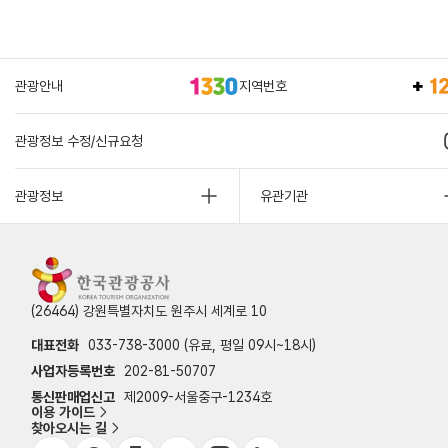
관광안내
지역번호
관광정보 수정/신규요청
관광정보
유관기관
(26464) 강원특별자치도 원주시 세계로 10
대표전화
033-738-3000 (유료, 평일 09시~18시)
사업자등록번호
202-81-50707
통신판매업신고
제2009-서울중구-1234호
이용 가이드
찾아오시는 길