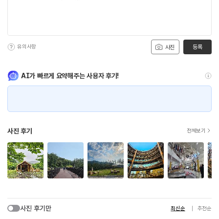
- 중정형 : (비수기 주중) 25,000원 / (성수기, 주말)
30,000원
- 복층형 : (비수기 주중) 50,0000원 / (성수기, 주말)
40,000원
유의사항
등록
사진
[세미나실]
- 93㎡ : (4시간) 50,000원 / (1일) 100,000원
- 400㎡ :(4시간) 150,000원 / (1일) 200,000원
AI가 빠르게 요약해주는 사용자 후기!
[동두천 림스파]
- 단체스파 바데풀 : (2시간) 성인 15,000원 / 청소년및군인
10,000원 / 어린이 8,000원
- 가족스파 : (3시간) 50,000원
※ 이용요금은 변동될 수 있으므로 홈페이지 참조
사진 후기
전체보기
사진 후기만
최신순
추천순