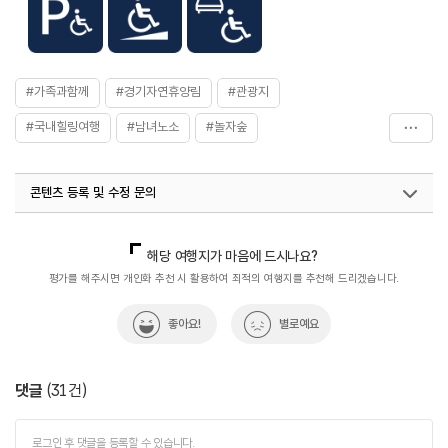
※ 숙박 및 야영시설 이용객은 기준차량 수 한정 무료
입장료
- 성인 2,000원
- 청소년/군인 1,500원
- 어린이 1,000원
시설이용료
[숲속의집]
#가족과함께
#경기자연휴양림
#관광지
- 중정형 : (비수기 주중) 150,000원 / (성수기, 주말)
190,000원
#국내힐링여행
#남녀노소
#놀자숲
- 복층형 : (비수기 주중) 180,000원 / (성수기, 주말)
220,000원
#동두천치유의숲
#목공체험
#숲체험
#연인과함께
[산림휴양관]
콘텐츠 등록 및 수정 문의
#유아숲체험
#자연관광지
#자연좋은곳
#자연환경
- 4인실 : (비수기 주중) 80,000원 / (성수기, 주말)
100,000원
#자연휴양림
#치유의숲
#휴식여행
#휴식처
국내디지털마케팅팀
033-813-3500
- 6인실 : (비수기 주중) 120,000원 / (성수기, 주말)
열린관광콘텐츠팀(열린관광-모두의여행)
033-738-3425
해당 여행지가 마음에 드시나요?
150,000원
#휴식하기
#휴식하기좋은곳
평가를 해주시면 개인화 추천 시 활용하여 최적의 여행지를 추천해 드리겠습니다.
- 20인실 : (비수기 주중) 320,000원 / (성수기, 주말)
380,000원
좋아요!
별로예요
[어울림]
- 체험형 : (비수기 주중) 220,000원 / (성수기, 주말)
280,000원
- 일반형 : (비수기 주중) 200,000원 / (성수기, 주말)
댓글
(
31
건)
260,000원
[야영시설(데크)]