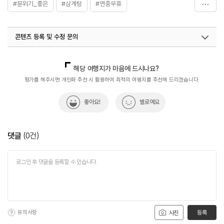
#분위기_좋은
#삼계탕
#연중무휴
#외국인도_선호하는
#월간_사진_제보_이벤트
#음식
콘텐츠 등록 및 수정 문의
#한식
국내디지털마케팅팀
033-813-3500
해당 여행지가 마음에 드시나요?
평가를 해주시면 개인화 추천 시 활용하여 최적의 여행지를 추천해 드리겠습니다.
좋아요!
별로예요
댓글
(
0
건)
유의사항
등록
사진