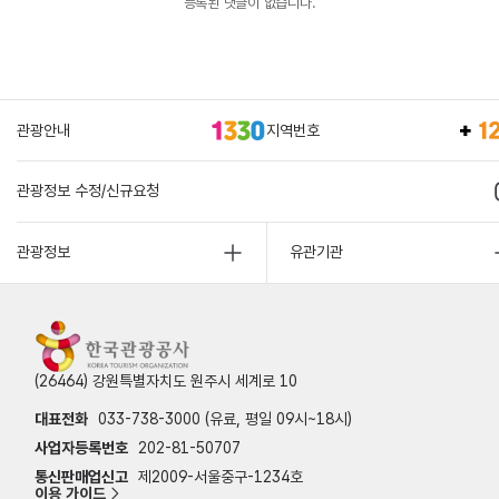
등록된 댓글이 없습니다.
관광안내
지역번호
관광정보 수정/신규요청
관광정보
유관기관
(26464) 강원특별자치도 원주시 세계로 10
대표전화
033-738-3000 (유료, 평일 09시~18시)
사업자등록번호
202-81-50707
통신판매업신고
제2009-서울중구-1234호
이용 가이드