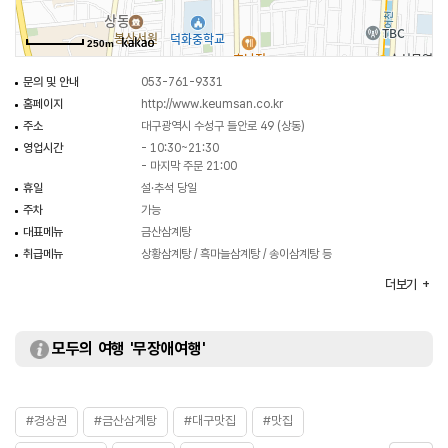
250m
문의 및 안내
053-761-9331
홈페이지
http://www.keumsan.co.kr
주소
대구광역시 수성구 들안로 49 (상동)
영업시간
- 10:30~21:30
- 마지막 주문 21:00
휴일
설·추석 당일
주차
가능
대표메뉴
금산삼계탕
취급메뉴
상황삼계탕 / 흑마늘삼계탕 / 송이삼계탕 등
화장실
있음
더보기
모두의 여행 '무장애여행'
#경상권
#금산삼계탕
#대구맛집
#맛집