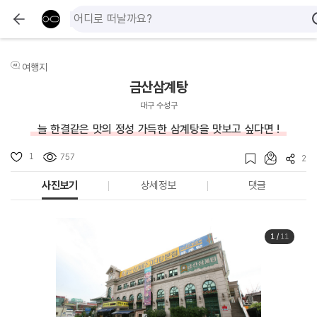
여행지
금산삼계탕
대구 수성구
늘 한결같은 맛의 정성 가득한 삼계탕을 맛보고 싶다면 !
1
757
2
사진보기
상세정보
댓글
1
/
11