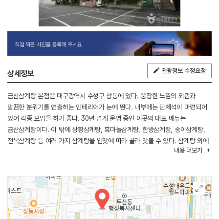
직접 찍은 사진을 등록해 주세요.
관광정보 수정요청
상세정보
금산삼계탕 본점은 대구광역시 수성구 상동에 있다. 웅장한 느낌의 외관과
깔끔한 분위기를 연출하는 인테리어가 눈에 띈다. 내부에는 단체석이 마련되어
있어 각종 모임을 하기 좋다. 30년 넘게 운영 중인 이곳의 대표 메뉴는
금산삼계탕이다. 이 밖에 상황삼계탕, 흑마늘삼계탕, 한방삼계탕, 송이삼계탕,
전복삼계탕 등 여러 가지 삼계탕을 입맛에 따라 골라 맛볼 수 있다. 삼계탕 외에
내용
더보기
전기통닭, 똥집볶음, 고디탕 등도 준비되어 있다. 파동 IC에서 가깝고, 주변에
아르떼 수성랜드와 고산골 공룡공원이 있다. 또한 문화관광부가 선정한
중국관광객우수전문식당이다.