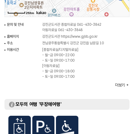
도서관을 이용할 수 있도록 지원하는 혁신적인 공간이다. 이러한 시설은
이용자들에게 단순히 책을 읽는 장소 이상의 가치를 제공하며, 학습과 문화
250m
교류의 중심지 역할을 하고 있다.
이 도서관은 전국 국립도서관 중 두 번째로 설립된 유서 깊은 곳으로, 역사적
문의 및 안내
강진군도서관 종합자료실 061-430-3842
의미와 함께 지역 사회에 지속적으로 기여하고 있다. 도서관은 시대의 변화에
아동자료실 061-430-3848
발맞추어 시설과 서비스를 개선하며 이용자들에게 질 높은 자료와 프로그램을
홈페이지
강진군도서관
https://www.gjlib.go.kr
제공하고, 지식과 문화의 중심으로 자리매김하고 있다. 더 나아가, 모든 세대가
주소
전남광주통합특별시 강진군 강진읍 남문길 10
어우러질 수 있는 포괄적 공간으로서의 역할을 충실히 수행하고 있다.
이용시간
[종합자료실/디지털자료실]
- 월~금 09:00~22:00
- 토~일 09:00~17:00
[아동자료실]
- 월~금 09:00~18:00
- 토~일 09:00~17:00
[열람실]
더보기
- 월~금 09:00~22:00
- 토~일 : 09:00~22:00
휴일
관공서의 공휴일에 관한 규정에 정하는 공휴일
모두의 여행 '무장애여행'
(홈페이지참고), 개관기념일(1.12일) 및 기타 부득이한
사유로 인하여 도서관장이 필요하다고 인정한 날
[디지털자료실] 매주 토요일, 일요일
주차
가능
규모
부지 4,288㎡
건평 2,379㎡