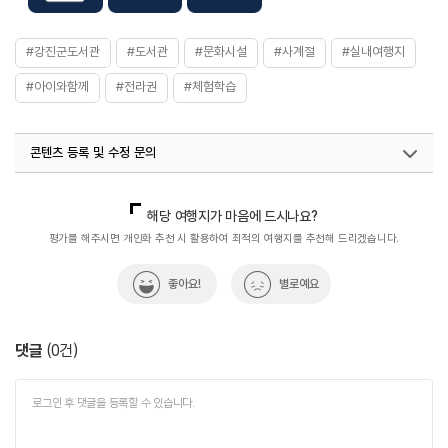
규모 : 건물 3동 - 본관 (지하1, 지상3), 별관 2 (지상1층)
주요시설
[본관 1층] 종합 및 아동자료실 - 교양·참고·전문도서 비치
#강진군도서관
#도서관
#문화시설
#사계절
#실내여행지
(열람 및 대출가능)
[본관 2층] 디지털자료실 - 인터넷을 이용한 정보검색 서비스
#아이와함께
#전라권
#체험학습
시행
[본관 2층] 시청각실 - 영화, 명곡감상, 강연회, 세미나
[본관 3층] 문화교실 - 각종 문화 교양프로그램운영
[별관 1층] 아동자료실 - 아동을 위한 각종 도서 비치 (열람
콘텐츠 등록 및 수정 문의
및 대출 가능)
[별관 2층] 청소년, 일반실, 24시간 열린방 - 청소년 및
국내디지털마케팅팀
033-813-3500
일반인을 위한 자율학습공간
열린관광콘텐츠팀(열린관광-모두의여행)
033-738-3425
해당 여행지가 마음에 드시나요?
[별관 3층] 청소년열람실 - 중.고등학생을 위한 자율학습공간
평가를 해주시면 개인화 추천 시 활용하여 최적의 여행지를 추천해 드리겠습니다.
화장실
가능
좋아요!
별로예요
댓글
(
0
건)