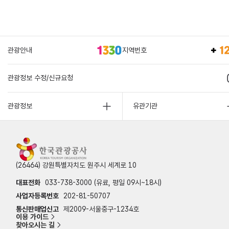
관광안내
지역번호
관광정보 수정/신규요청
관광정보
유관기관
(26464) 강원특별자치도 원주시 세계로 10
대표전화
033-738-3000 (유료, 평일 09시~18시)
사업자등록번호
202-81-50707
통신판매업신고
제2009-서울중구-1234호
이용 가이드
찾아오시는 길