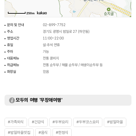
250m
문의 및 안내
02-899-7752
주소
경기도 광명시 밤일로 27 (하안동)
영업시간
11:00~22:00
휴일
설·추석 연휴
주차
가능
대표메뉴
전통 콩비지
취급메뉴
전통 순두부 / 해물 순두부 / 매생이순두부 등
화장실
있음
모두의 여행 '무장애여행'
#가족외식
#건강식
#두부요리
#두부코스요리
#밤일마을
#밤일마을맛집
#음식
#한정식