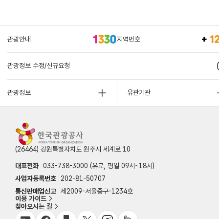
관광안내
지역번호
관광정보 수정/신규요청
관광정보
유관기관
(26464) 강원특별자치도 원주시 세계로 10
대표전화
033-738-3000 (유료, 평일 09시~18시)
사업자등록번호
202-81-50707
통신판매업신고
제2009-서울중구-1234호
이용 가이드
찾아오시는 길