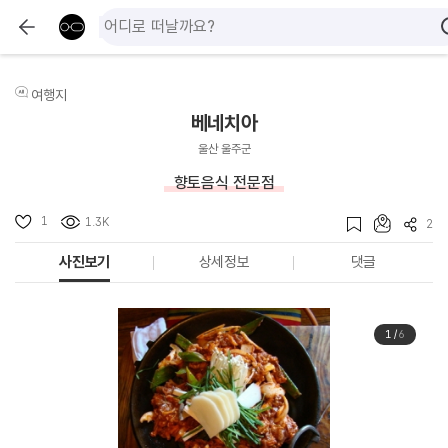
여행지
베네치아
울산 울주군
향토음식 전문점
1
1.3K
2
사진보기
상세정보
댓글
1
/
6