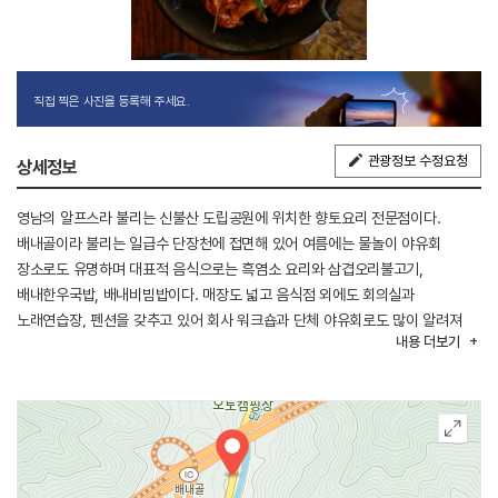
직접 찍은 사진을 등록해 주세요.
관광정보 수정요청
상세정보
영남의 알프스라 불리는 신불산 도립공원에 위치한 향토요리 전문점이다.
배내골이라 불리는 일급수 단장천에 접면해 있어 여름에는 물놀이 야유회
장소로도 유명하며 대표적 음식으로는 흑염소 요리와 삼겹오리불고기,
배내한우국밥, 배내비빔밥이다. 매장도 넓고 음식점 외에도 회의실과
노래연습장, 펜션을 갖추고 있어 회사 워크숍과 단체 야유회로도 많이 알려져
내용
더보기
있다.