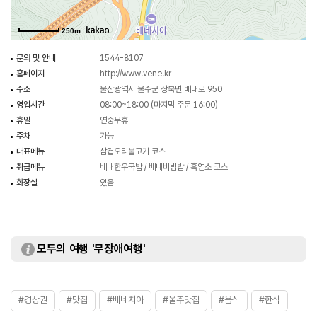
250m
문의 및 안내
1544-8107
홈페이지
http://www.vene.kr
주소
울산광역시 울주군 상북면 배내로 950
영업시간
08:00~18:00 (마지막 주문 16:00)
휴일
연중무휴
주차
가능
대표메뉴
삼겹오리불고기 코스
취급메뉴
배내한우국밥 / 배내비빔밥 / 흑염소 코스
화장실
있음
모두의 여행 '무장애여행'
#경상권
#맛집
#베네치아
#울주맛집
#음식
#한식