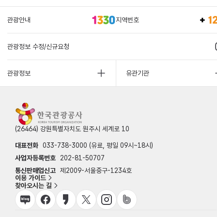
관광안내
지역번호
관광정보 수정/신규요청
관광정보
유관기관
(26464) 강원특별자치도 원주시 세계로 10
대표전화
033-738-3000 (유료, 평일 09시~18시)
사업자등록번호
202-81-50707
통신판매업신고
제2009-서울중구-1234호
이용 가이드
찾아오시는 길