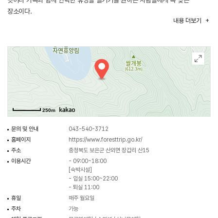
벗어나 가족과 함께 안락한 휴양을 즐기기를 원하는 사람들에게 꼭 맞는
장소이다.
내용
더보기
250m
문의 및 안내
043-540-3712
홈페이지
https://www.foresttrip.go.kr/
주소
충청북도 보은군 산외면 장갑리 산15
이용시간
- 09:00~18:00
[숙박시설]
- 입실 15:00~22:00
- 퇴실 11:00
휴일
매주 월요일
주차
가능