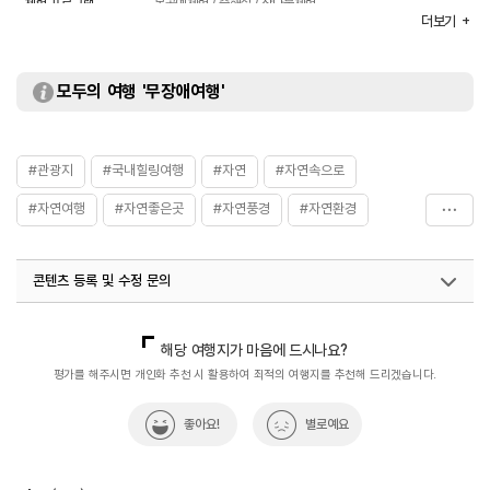
체험 프로그램
목공예체험 / 숲해설 / 산나물체험
더보기
이용가능시설
숙박시설 / 수영장 / 세미나실 / 어린이놀이터 등
주차요금
- 경차 1,500원
- 소·중형 차량 3,000원
모두의 여행 '무장애여행'
- 대형차량 5,000원
입장료
무료
#관광지
#국내힐링여행
#자연
#자연속으로
#자연여행
#자연좋은곳
#자연풍경
#자연환경
#자연휴양림
#충청권
#휴식공간
#휴식하기좋은곳
콘텐츠 등록 및 수정 문의
#힐링여행
국내디지털마케팅팀
033-813-3500
해당 여행지가 마음에 드시나요?
평가를 해주시면 개인화 추천 시 활용하여 최적의 여행지를 추천해 드리겠습니다.
좋아요!
별로예요