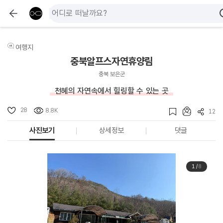
여행지
충북알프스자연휴양림
충북 보은군
천혜의 자연속에서 힐링할 수 있는 곳
28
8.8K
12
사진보기
상세정보
댓글
1
/
8