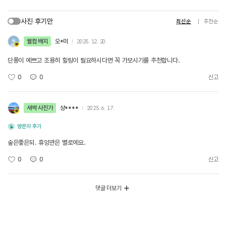
사진 후기만
최신순
추천순
웰컴 배지
오*미
2025. 12. 20.
단풍이 예쁘고 조용히 힐링이 필요하시다면 꼭 가보시기를 추천합니다.
0
0
신고
새싹 사진가
상****
2025. 6. 17.
방문자 후기
숲은좋은되. 휴양관은 별로에요.
0
0
신고
댓글 더보기