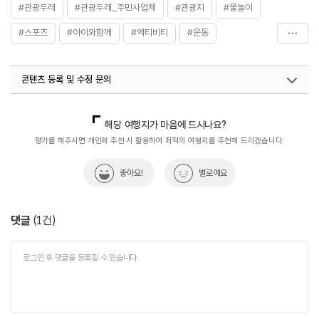
#관광두레
#관광두레_주민사업체
#관광지
#물놀이
#스포츠
#아이와함께
#액티비티
#운동
#주말추천여행지
#충청_관광두레
콘텐츠 등록 및 수정 문의
국내디지털마케팅팀
033-813-3500
지역관광협력팀(관광두레)
02-7299-511
해당 여행지가 마음에 드시나요?
열린관광콘텐츠팀(열린관광-모두의여행)
033-738-3425
평가를 해주시면 개인화 추천 시 활용하여 최적의 여행지를 추천해 드리겠습니다.
좋아요!
별로예요
댓글
(
1
건)