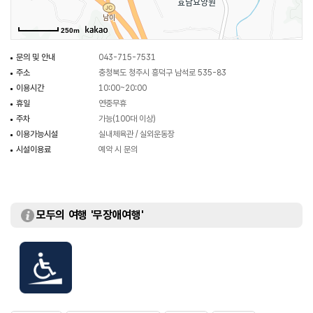
250m
문의 및 안내
043-715-7531
주소
충청북도 청주시 흥덕구 남석로 535-83
이용시간
10:00~20:00
휴일
연중무휴
주차
가능(100대 이상)
이용가능시설
실내체육관 / 실외운동장
시설이용료
예약 시 문의
모두의 여행 '무장애여행'