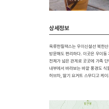
상세정보
옥류헌릴랙스는 우이신설선 북한산우
방문해도 편리하다. 이곳은 우이동 
전체가 넓은 관계로 곳곳에 가족 단
내부에서 바라보는 바깥 풍경도 식물
허브차, 딸기 요거트 스무디고 케이
연계 관광을 할 수 있다.