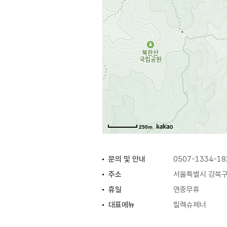
250m
문의 및 안내
0507-1334-18
주소
서울특별시 강북구 
휴일
연중무휴
대표메뉴
릴렉슈페너