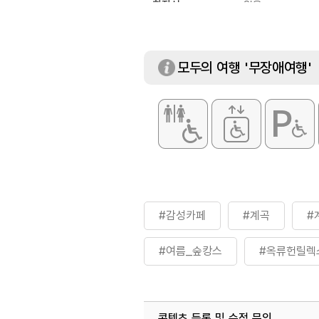
화장실
있음
모두의 여행 '무장애여행'
#감성카페
#계곡
#
#여름_숲캉스
#옥류헌릴렉
#음식
#카페
콘텐츠 등록 및 수정 문의