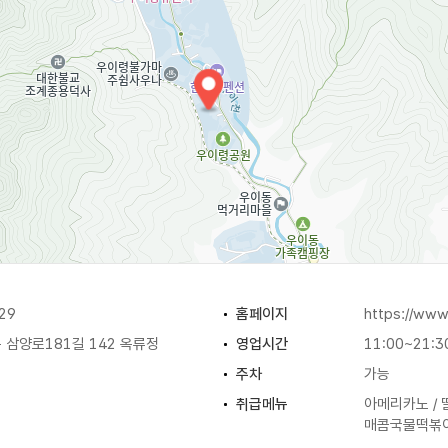
29
홈페이지
https://www
삼양로181길 142 옥류정
영업시간
11:00~21:3
주차
가능
취급메뉴
아메리카노 / 
매콤국물떡볶이