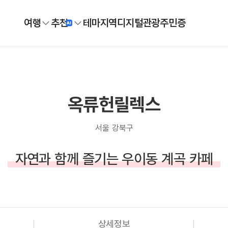
여행
추천
테마
지역
디지털
관광주민증
옥류헌릴렉스
서울 강북구
자연과 함께 즐기는 우이동 계곡 카페
상세정보