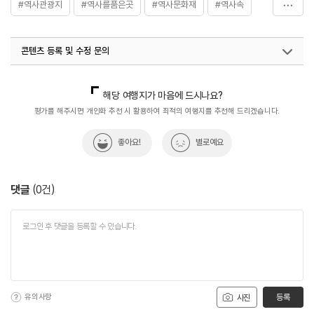
#역사관광지
#역사를품은곳
#역사문화재
#역사속
#역사속으로
#역사여행
#역사유적
#역사유적지
콘텐츠 등록 및 수정 문의
#역사이야기
#역사탐방
#역사탐험
#향교
#화천향교
국내디지털마케팅팀
033-813-3500
해당 여행지가 마음에 드시나요?
평가를 해주시면 개인화 추천 시 활용하여 최적의 여행지를 추천해 드리겠습니다.
좋아요!
별로예요
댓글
(
0
건)
유의사항
등록
사진