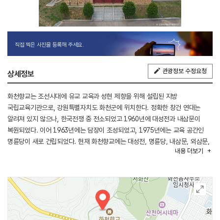
직접 찍은 사진을 등록해 주세요.
관광정보 수정요청
상세정보
화천향교는 조선시대에 유교 교육과 성현 제향을 위해 설립된 지방
국립교육기관으로, 강원특별자치도 화천군에 위치한다. 정확한 창건 연대는
알려져 있지 않으나, 한국전쟁 중 전소되었고 1960년에 대성전과 내삼문이
복원되었다. 이어 1963년에는 담장이 조성되었고, 1975년에는 교육 공간인
명륜당이 새로 건립되었다. 현재 화천향교에는 대성전, 명륜당, 내삼문, 외삼문,
내용
더보기
제기고 등의 건물이 남아 있다. 대성전은 공자를 비롯한 유교 성현들에게 제사를
지내는 공간이다. 명륜당은 학생들을 가르치기 위한 강당으로, 향교의 교육
기능을 상징한다. 제기고는 제사용 기물을 보관하는 창고로 사용된다. 향교는
전학후묘 형식으로 건물들이 배치되어 있으며, 앞쪽에 명륜당, 뒤쪽에 대성전이
위치한다. 봄·가을로 석전제를 지내며, 지역 유림과 학생들이 참여하는 전통
행사가 이어지고 있다. 향교는 현재 교육보다는 전통문화 계승과 예절교육의