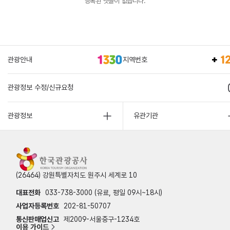
등록된 댓글이 없습니다.
관광안내
지역번호
관광정보 수정/신규요청
관광정보
유관기관
(26464) 강원특별자치도 원주시 세계로 10
대표전화
033-738-3000 (유료, 평일 09시~18시)
사업자등록번호
202-81-50707
통신판매업신고
제2009-서울중구-1234호
이용 가이드