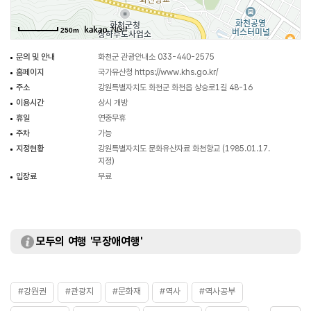
공간으로 활용되고 있다.
, NGII
250m
문의 및 안내
화천군 관광안내소 033-440-2575
홈페이지
국가유산청
https://www.khs.go.kr/
주소
강원특별자치도 화천군 화천읍 상승로1길 48-16
이용시간
상시 개방
휴일
연중무휴
주차
가능
지정현황
강원특별자치도 문화유산자료 화천향교 (1985.01.17.
지정)
입장료
무료
모두의 여행 '무장애여행'
#강원권
#관광지
#문화재
#역사
#역사공부