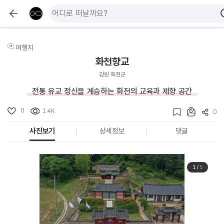
여행지
화천향교
강원 화천군
전통 유교 정신을 계승하는 화천의 교육과 제향 공간
0
1.4K
0
사진보기
상세정보
댓글
1
/
5