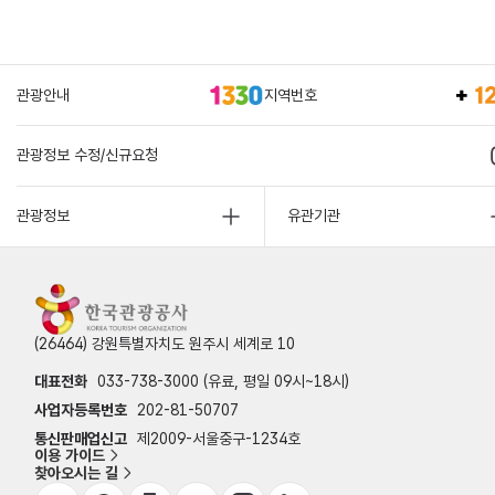
관광안내
지역번호
관광정보 수정/신규요청
관광정보
유관기관
(26464) 강원특별자치도 원주시 세계로 10
대표전화
033-738-3000 (유료, 평일 09시~18시)
사업자등록번호
202-81-50707
통신판매업신고
제2009-서울중구-1234호
이용 가이드
찾아오시는 길