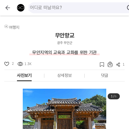
여행지
무안향교
광주 무안군
무안지역의 교육과 교화를 위한 기관
2
1.3K
1
사진보기
상세정보
댓글
1
/
6