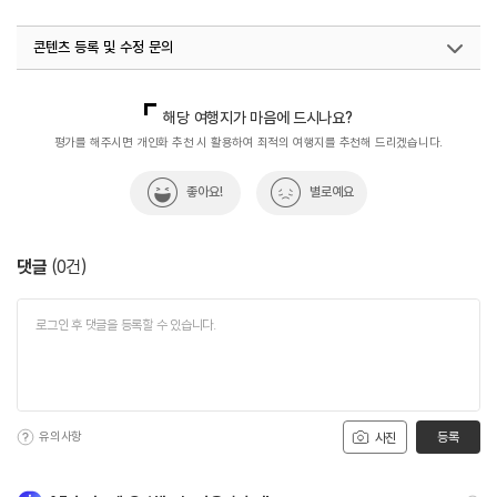
#역사여행
#역사유적
#역사유적지
#역사이야기
콘텐츠 등록 및 수정 문의
#역사탐방
#역사탐험
#전남권유형문화유산
#전라권
국내디지털마케팅팀
033-813-3500
해당 여행지가 마음에 드시나요?
평가를 해주시면 개인화 추천 시 활용하여 최적의 여행지를 추천해 드리겠습니다.
좋아요!
별로예요
댓글
(
0
건)
유의사항
등록
사진