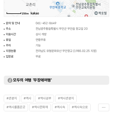
250m
문의 및 안내
061-452-8649
주소
전남광주통합특별시 무안군 무안읍 향교길 20
이용시간
상시 개방
휴일
연중무휴
주차
가능
지정현황
전라남도 유형문화유산 무안향교 (1985.02.25 지정)
입장료
무료
모두의 여행 '무장애여행'
#관광지
#역사
#역사공부
#역사관광지
#역사를품은곳
#역사문화재
#역사속
#역사속으로