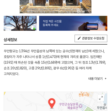
직접 찍은 사진을
등록해 주세요.
관광정보 수정요청
상세정보
무안향교는 1394년 무안읍성의 남쪽에 있는 공수산(현재의 남산)에 세웠으나,
호랑이가 자주 나타나서 성종 1년(1470)에 현재의 자리로 옮겼다. 임진왜란
(1592) 때 파손된 것을 숙종 15년(1689)에 고쳤으며, 그 뒤 정조 13년(1789),
순조 20년(1820), 고종 29년(1892), 광무 6년(1902) 등 여러 차례
고쳐지었다.
내용
더보기
무안향교에 현재 남아있는 건물들은 조선 후기 이후에 점차적으로 지어진
것이며, 대성전, 명륜당, 동재, 서재, 내삼문 등이 있다. 대성전에는 5성과 중국
4현, 그리고 우리나라 18현의 위패가 봉인되어 있고, 봄과 가을에 석전제를
지내고 있다.