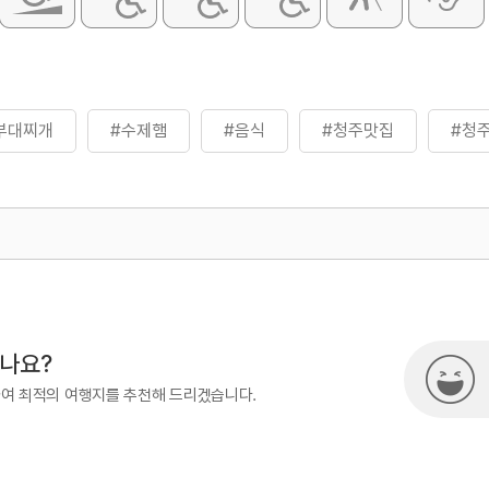
부대찌개
#수제햄
#음식
#청주맛집
#청
500
시나요?
하여 최적의 여행지를 추천해 드리겠습니다.