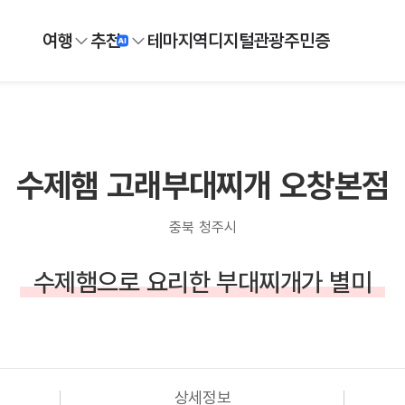
여행
추천
테마
지역
디지털
관광주민증
수제햄 고래부대찌개 오창본점
충북 청주시
수제햄으로 요리한 부대찌개가 별미
상세정보