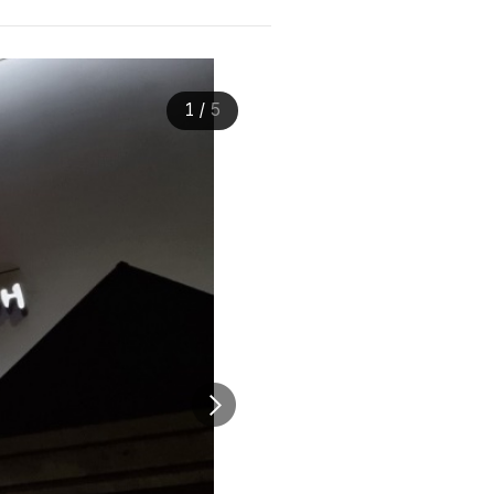
1
/
5