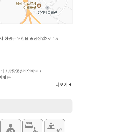
시 청원구 오창읍 중심상업2로 13
식 / 상황꽃슈바인학센 /
찌개 등
더보기