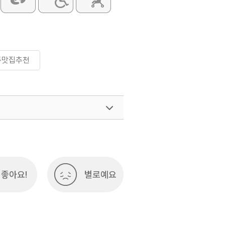
주맛집추천
좋아요!
별로예요