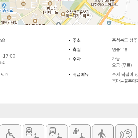
48
주소
충청북도 청주
휴일
연중무휴
~17:00
주차
가능
:50
요금 (무료)
대찌개
취급메뉴
수제 떡갈비 정
흑마늘꽃부대