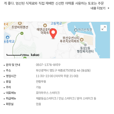
게 좋다. 엄선된 식재료와 직접 재배한 신선한 야채를 사용하는 토로는 주문
내용
더보기
즉시 조리되어 음식 제공까지 시간이 다소 걸릴 수 있다. 한 달 정도 에이징
과정을 거친 안심, 채끝 스테이크가 이곳 대표 메뉴이다. 특히 채끝 스테이크는
철판에 나와 개인 취향에 맞게 익혀 먹을 수 있다. 식사 후 옥상으로 올라가면
영도 바다를 한눈에 담을 수 있는 포토존도 마련되어 있다. 근처 신석기 시대의
대표적 문화유산을 볼 수 있는 동삼동 패총전시관도 있어 함께 둘러보기 좋다.
250m
문의 및 안내
0507-1378-8939
주소
부산광역시 영도구 태종로750번길 46 (동삼동)
영업시간
11:30~22:00 (마지막 주문 21:00)
휴일
연중무휴
주차
가능
대표메뉴
포터하우스 스테이크
취급메뉴
채끝등심스테이크 / 안심 스테이크 / 문어 스테이크 등
화장실
있음