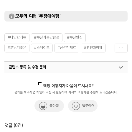
모두의 여행 '무장애여행'
#다양한메뉴
#부산가볼만한곳
#부산맛집
#분위기좋은
#스테이크
#신선한재료
#연인과함께
#음식
#이탈리안레스토랑
콘텐츠 등록 및 수정 문의
국내디지털마케팅팀
033-813-3500
해당 여행지가 마음에 드시나요?
평가를 해주시면 개인화 추천 시 활용하여 최적의 여행지를 추천해 드리겠습니다.
좋아요!
별로예요
댓글
(
0
건)