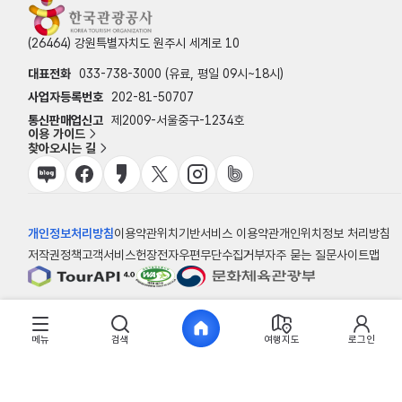
(26464) 강원특별자치도 원주시 세계로 10
대표전화
033-738-3000 (유료, 평일 09시~18시)
사업자등록번호
202-81-50707
통신판매업신고
제2009-서울중구-1234호
이용 가이드
찾아오시는 길
개인정보처리방침
이용약관
위치기반서비스 이용약관
개인위치정보 처리방침
저작권정책
고객서비스헌장
전자우편무단수집거부
자주 묻는 질문
사이트맵
© 한국관광공사
메뉴
검색
여행지도
로그인