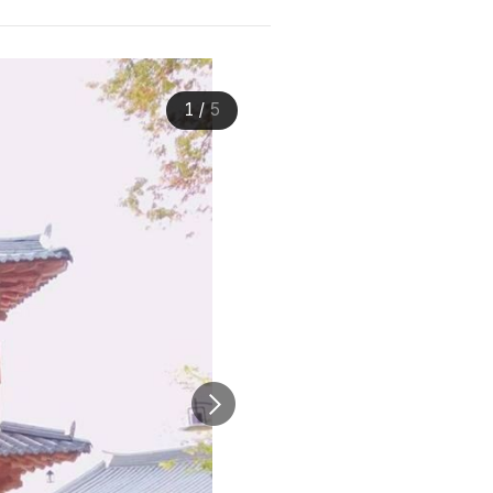
1
/
5