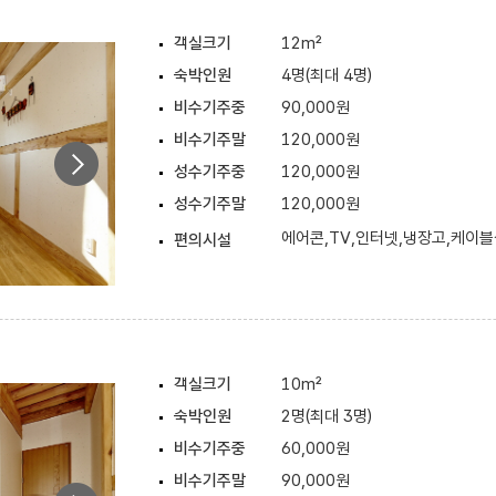
객실크기
12m²
숙박인원
4명(최대 4명)
비수기주중
90,000원
비수기주말
120,000원
성수기주중
120,000원
성수기주말
120,000원
에어콘,TV,인터넷,냉장고,케이
편의시설
객실크기
10m²
숙박인원
2명(최대 3명)
비수기주중
60,000원
비수기주말
90,000원