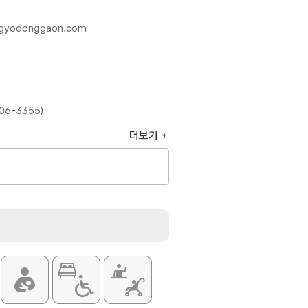
.gyodonggaon.com
06-3355)
더보기