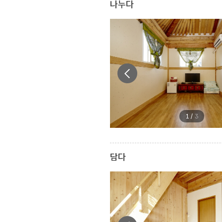
나누다
1
/
3
담다