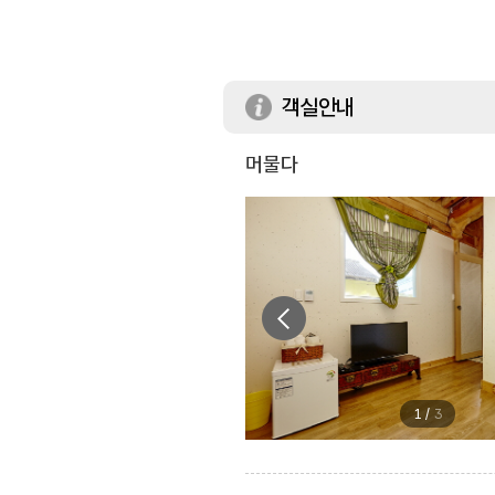
객실안내
머물다
1
/
3