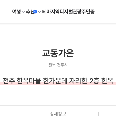
여행
추천
테마
지역
디지털
관광주민증
교동가온
전북 전주시
전주 한옥마을 한가운데 자리한 2층 한옥
상세정보