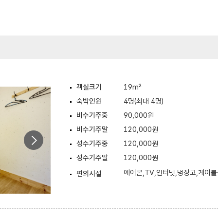
객실크기
19m²
숙박인원
4명(최대 4명)
비수기주중
90,000원
비수기주말
120,000원
성수기주중
120,000원
성수기주말
120,000원
에어콘,TV,인터넷,냉장고,케이
편의시설