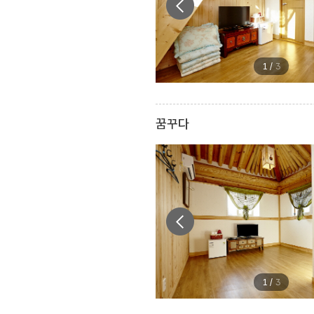
1
/
3
꿈꾸다
1
/
3