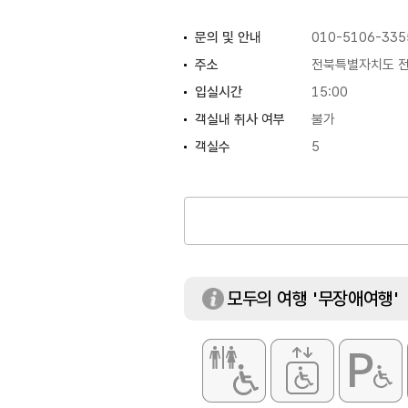
문의 및 안내
010-5106-335
주소
전북특별자치도 전주
입실시간
15:00
객실내 취사 여부
불가
객실수
5
객실유형
한실
모두의 여행 '무장애여행'