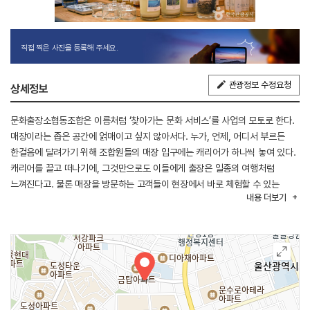
직접 찍은 사진을 등록해 주세요.
관광정보 수정요청
상세정보
문화출장소협동조합은 이름처럼 ‘찾아가는 문화 서비스’를 사업의 모토로 한다.
매장이라는 좁은 공간에 얽매이고 싶지 않아서다. 누가, 언제, 어디서 부르든
한걸음에 달려가기 위해 조합원들의 매장 입구에는 캐리어가 하나씩 놓여 있다.
캐리어를 끌고 떠나기에, 그것만으로도 이들에게 출장은 일종의 여행처럼
느껴진다고. 물론 매장을 방문하는 고객들이 현장에서 바로 체험할 수 있는
내용
더보기
시스템도 완벽하게 갖췄다.
문화출장소협동조합의 대표 체험프로그램은 ‘반구대암각화 테라리움
(루하리움)’과 ‘신불산 억새풀 향 디퓨저 만들기(바림)’, ‘울산명소 모빌 만들기
(잇츠포유)’ 등이다. 체험 프로그램에 필요한 재료들은 키트로 제작돼 누구나
쉽게 따라 할 수 있다.