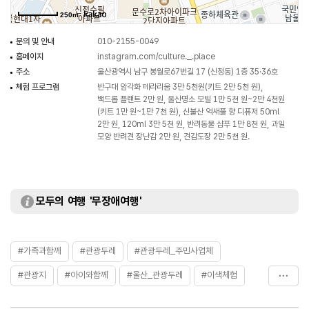
250m
문의 및 안내
010-2155-0049
홈페이지
instagram.com/culture._.place
주소
울산광역시 남구 봉월로67번길 17 (신정동) 1층 35·36호
체험 프로그램
반구대 암각화 테라리움 3만 5천원(키트 2만 5천 원),
백드롭 플랜트 2만 원, 울산명소 모빌 1만 5천 원~2만 4천원
(키트 1만 원~1만 7천 원), 신불산 억새풀 향 디퓨저 50ml
2만 원, 120ml 3만 5천 원, 반려동물 샴푸 1만 8천 원, 과일
모양 반려견 장난감 2만 원, 견감도장 2만 5천 원.
모두의 여행 '무장애여행'
#가족과함께
#관광두레
#관광두레_주민사업체
#관광지
#아이와함께
#울산_관광두레
#이색체험
#주말추천여행지
#체험관광지