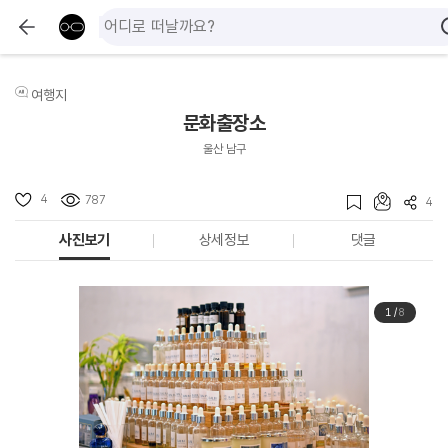
여행지
문화출장소
울산 남구
4
787
4
사진보기
상세정보
댓글
1
/
8