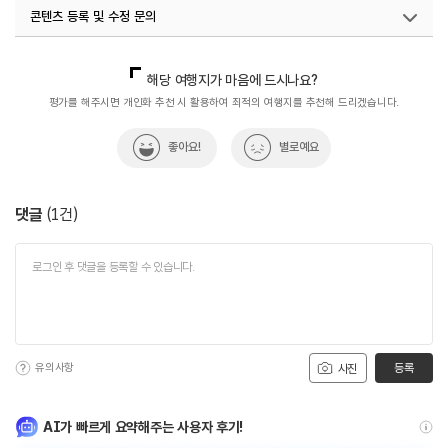
콘텐츠 등록 및 수정 문의
국내디지털마케팅팀
033-813-3500
지역관광협력팀(관광두레)
02-7299-511
해당 여행지가 마음에 드시나요?
평가를 해주시면 개인화 추천 시 활용하여 최적의 여행지를 추천해 드리겠습니다.
좋아요!
별로예요
댓글
(
1
건)
유의사항
등록
사진
AI가 빠르게 요약해주는 사용자 후기!