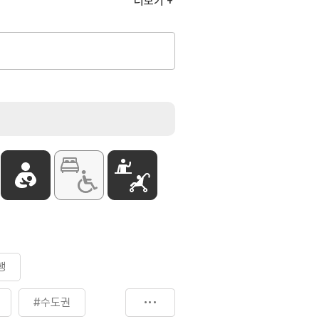
더보기
 이하)] 기본 30분 900원 / 초과 시 매
원
인승 이상)] 기본 30분 1,800원 / 초과
 600원
/ 전시동 / 으뜸홀 / 교육관 /
르폭포 등
행
#수도권