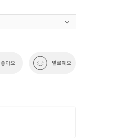
#친구와함께
033-738-3415
좋아요!
별로예요