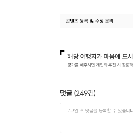
#실내관광지
#실내여행
콘텐츠 등록 및 수정 문의
#어린이날가볼만한곳
#연인
국내디지털마케팅팀
033-813-3
#한국관광100선
열린관광콘텐츠팀(열린관광-모두의
해당 여행지가 마음에 드
평가를 해주시면 개인화 추천 시 활용
댓글
(
249
건)