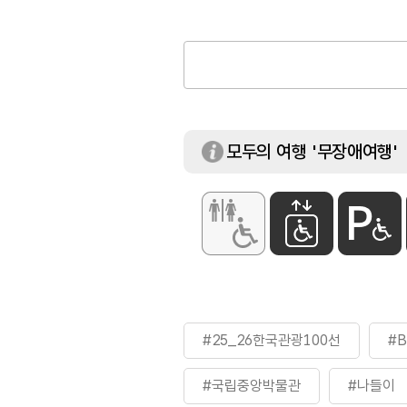
휴일
[휴관일]
1월 1일 / 설·추
[정기휴실일]
매년 3월, 6월, 
이용요금
무료
※ 단, 유료 특별 
모두의 여행 '무장애여행'
화장실
있음
#25_26한국관광100선
#
#국립중앙박물관
#나들이