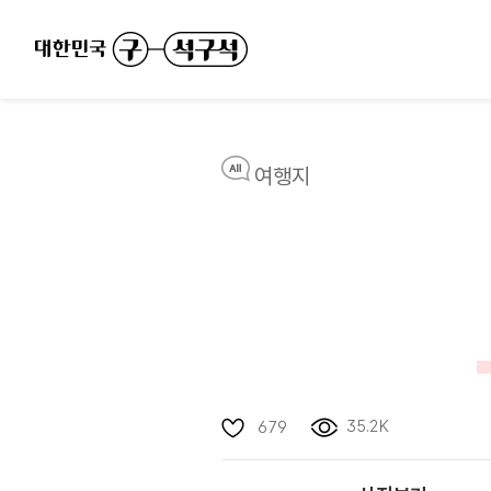
여행지
35.2K
679