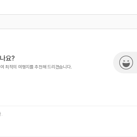
#실내여행지
#실내여행지_추천
#아이와함께
·친구
#전시관
#전통&역사문화체험
#체험학습
500
국내여행진흥팀(한국관광100선)
여행)
033-738-3425
시나요?
하여 최적의 여행지를 추천해 드리겠습니다.