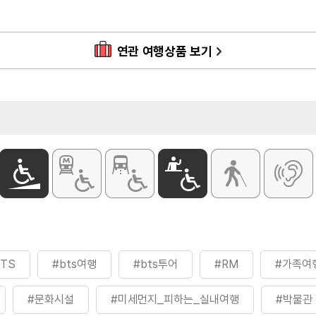
주차
가능 (903대)
석 당일
주차 요금
[승용차(15인승
10분당 300
연관 여행상품 보기
9월, 12월 첫 번째 월요일
[중·대형차(16
시 매 10분당
주요시설
전통염료 식물원 
전시 제외
열린마당 / 미
BTS
#bts여행
#bts투어
#RM
#가족여
#문화시설
#미세먼지_피하는_실내여행
#박물관