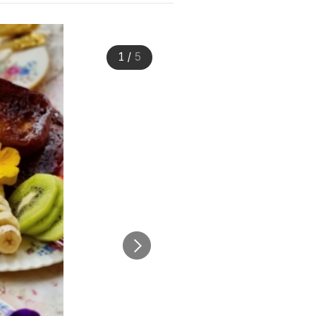
1
/
5