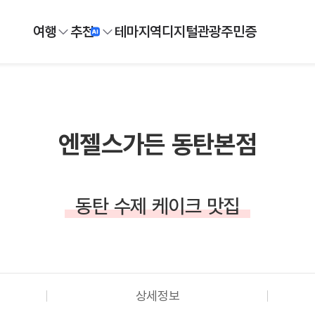
여행
추천
테마
지역
디지털
관광주민증
엔젤스가든 동탄본점
동탄 수제 케이크 맛집
상세정보