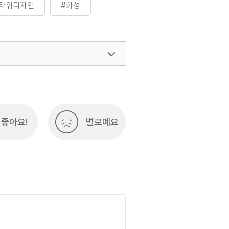
라워디자인
#화성
좋아요!
별로예요