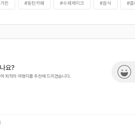
스가든
#동탄카페
#수제케이크
#음식
#플
500
시나요?
하여 최적의 여행지를 추천해 드리겠습니다.