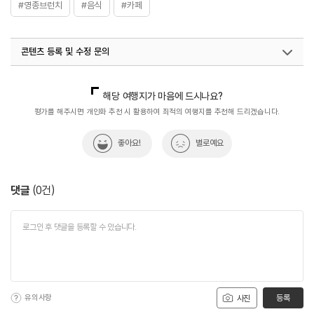
#영종브런치
#음식
#카페
콘텐츠 등록 및 수정 문의
국내디지털마케팅팀
033-813-3500
해당 여행지가 마음에 드시나요?
평가를 해주시면 개인화 추천 시 활용하여 최적의 여행지를 추천해 드리겠습니다.
좋아요!
별로예요
댓글
(
0
건)
유의사항
등록
사진