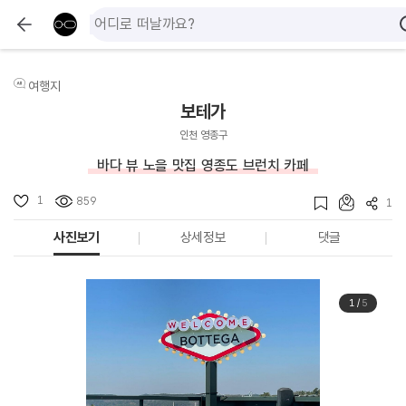
여행지
보테가
인천 영종구
바다 뷰 노을 맛집 영종도 브런치 카페
1
859
1
사진보기
상세정보
댓글
1
/
5