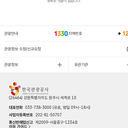
등록된 댓글이 없습니다.
관광안내
지역번호
관광정보 수정/신규요청
관광정보
유관기관
(26464) 강원특별자치도 원주시 세계로 10
대표전화
033-738-3000 (유료, 평일 09시~18시)
사업자등록번호
202-81-50707
통신판매업신고
제2009-서울중구-1234호
이용 가이드