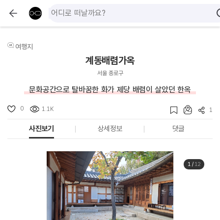
여행지
계동배렴가옥
서울 종로구
문화공간으로 탈바꿈한 화가 제당 배렴이 살았던 한옥
0
1.1K
1
사진보기
상세정보
댓글
1
/
12