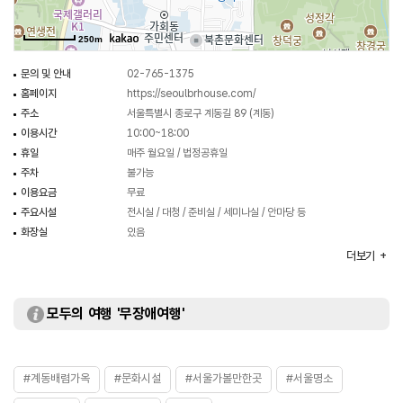
프로그램은 누구나 이용이 가능한 열린 공간이기도 하다.
배렴가옥에서는 여러 프로그램들이 진행되는데 매년 프로그램이 바뀌기 때문에
250m
홈페이지를 통해 확인해야 한다. 지금까지 진행된 프로그램으로는 배렴 영화관,
일일 서재, 슬기로운 자아탐구 생활 등이 있다.
문의 및 안내
02-765-1375
홈페이지
https://seoulbrhouse.com/
주소
서울특별시 종로구 계동길 89 (계동)
이용시간
10:00~18:00
휴일
매주 월요일 / 법정공휴일
주차
불가능
이용요금
무료
주요시설
전시실 / 대청 / 준비실 / 세미나실 / 안마당 등
화장실
있음
체험프로그램
일일서재 / 대청마루 요가교실 / 언어로 세계일주 등
더보기
※ 매년 프로그램이 상이함으로 홈페이지 참조
모두의 여행 '무장애여행'
#계동배렴가옥
#문화시설
#서울가볼만한곳
#서울명소