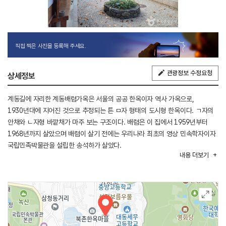
직접 찍은 사진을 등록해 주세요.
관광정보 수정요청
상세정보
계동길에 자리한 계동배렴가옥은 서울의 공공 한옥이자 역사 가옥으로,
1930년대에 지어진 것으로 추정되는 튼 ㅁ자 형태의 도시형 한옥이다. ㄱ자의
안채와 ㄴ자형 바깥채가 마주 보는 구조이다. 배렴은 이 집에서 1959년부터
1968년까지 살았으며 배렴이 살기 전에는 우리나라 최초의 영상 민속학자이자
국립민족박물관을 설립한 송석하가 살았다.
내용
더보기
그림을 배우기 전부터 서예에 관심을 둔 배렴은 추사 김정희, 소전 손재형 등
조선시대부터 동시대에 활동한 서예가의 글씨를 수집하였다. 배렴이 세상을 뜬
뒤 2001년 에스에이치공사에서 매입 후 임대하였고 숙박시설로 활용되면서
원형이 많이 훼손되었다. 2017년부터 서울시가 역사 가옥으로 개방하기 위해
공간 구성을 새롭게 하여 지금은 시민들을 위해 휴식공간이자 문화
예술공간으로 개방되고 있다. 또한, 계동배렴가옥의 다양한 전시와 문화