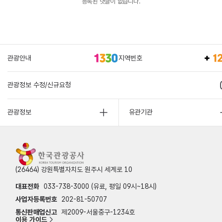
등록된 댓글이 없습니다.
관광안내
지역번호
관광정보 수정/신규요청
관광정보
유관기관
(26464) 강원특별자치도 원주시 세계로 10
대표전화
033-738-3000 (유료, 평일 09시~18시)
사업자등록번호
202-81-50707
통신판매업신고
제2009-서울중구-1234호
이용 가이드