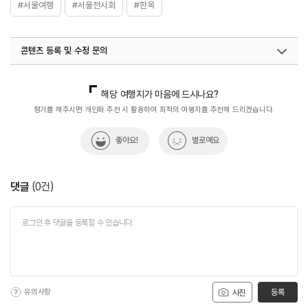
#서울여행
#서울전시회
#한옥
콘텐츠 등록 및 수정 문의
국내디지털마케팅팀
033-813-3500
해당 여행지가 마음에 드시나요?
평가를 해주시면 개인화 추천 시 활용하여 최적의 여행지를 추천해 드리겠습니다.
좋아요!
별로예요
댓글
(
0
건)
유의사항
등록
사진