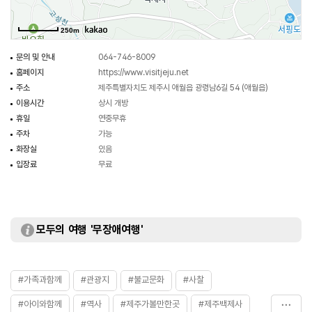
250m
문의 및 안내
064-746-8009
홈페이지
https://www.visitjeju.net
주소
제주특별자치도 제주시 애월읍 광령남6길 54 (애월읍)
이용시간
상시 개방
휴일
연중무휴
주차
가능
화장실
있음
입장료
무료
모두의 여행 '무장애여행'
#가족과함께
#관광지
#불교문화
#사찰
#아이와함께
#역사
#제주가볼만한곳
#제주백제사