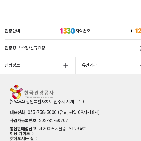
관광안내
지역번호
관광정보 수정/신규요청
관광정보
유관기관
(26464) 강원특별자치도 원주시 세계로 10
대표전화
033-738-3000 (유료, 평일 09시~18시)
사업자등록번호
202-81-50707
통신판매업신고
제2009-서울중구-1234호
이용 가이드
찾아오시는 길