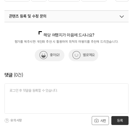
#제주템플스테이
#템플스테이
#한국불교
콘텐츠 등록 및 수정 문의
#휴식공간
#휴식여행
#휴식하기
#휴식하기좋은곳
국내디지털마케팅팀
033-813-3500
해당 여행지가 마음에 드시나요?
평가를 해주시면 개인화 추천 시 활용하여 최적의 여행지를 추천해 드리겠습니다.
좋아요!
별로예요
댓글
(
0
건)
유의사항
등록
사진