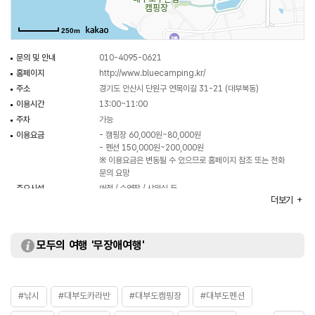
250m
문의 및 안내
010-4095-0621
홈페이지
http://www.bluecamping.kr/
주소
경기도 안산시 단원구 연목이길 31-21 (대부북동)
이용시간
13:00~11:00
주차
가능
이용요금
- 캠핑장 60,000원~80,000원
- 펜션 150,000원~200,000원
※ 이용요금은 변동될 수 있으므로 홈페이지 참조 또는 전화
문의 요망
주요시설
매점 / 수영장 / 샤워실 등
더보기
화장실
있음
모두의 여행 '무장애여행'
#낚시
#대부도카라반
#대부도캠핑장
#대부도펜션