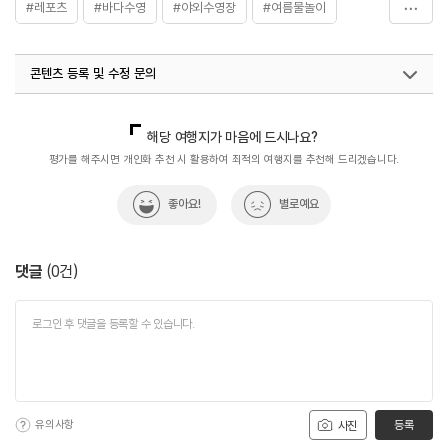
#레포츠
#바다수영
#야외수영장
#여름물놀이
#일몰명소
콘텐츠 등록 및 수정 문의
국내디지털마케팅팀
033-813-3500
해당 여행지가 마음에 드시나요?
평가를 해주시면 개인화 추천 시 활용하여 최적의 여행지를 추천해 드리겠습니다.
좋아요!
별로예요
댓글
(
0
건)
유의사항
등록
사진