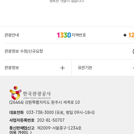
등록된 댓글이 없습니다.
관광안내
지역번호
관광정보 수정/신규요청
관광정보
유관기관
(26464) 강원특별자치도 원주시 세계로 10
대표전화
033-738-3000 (유료, 평일 09시~18시)
사업자등록번호
202-81-50707
통신판매업신고
제2009-서울중구-1234호
이용 가이드