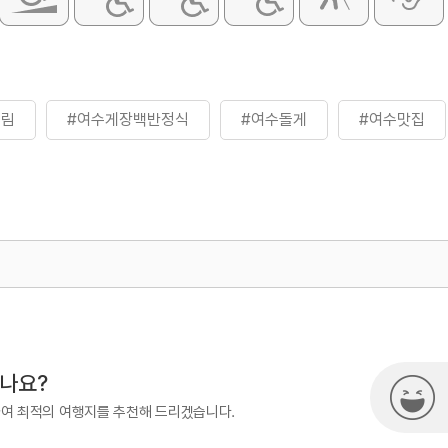
조림
#여수게장백반정식
#여수돌게
#여수맛집
500
시나요?
하여 최적의 여행지를 추천해 드리겠습니다.