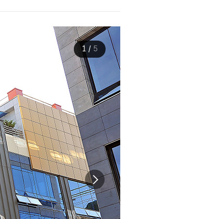
1
/
5