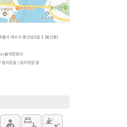
별시 여수시 봉산남3길 2 (봉산동)
식+돌게장정식
 갈치조림 / 갈치젓갈 등