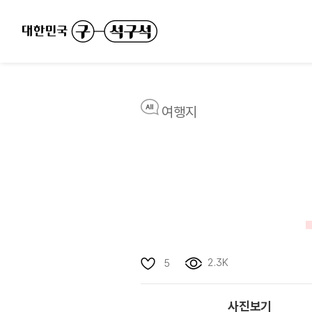
여행지
2.3K
5
사진보기