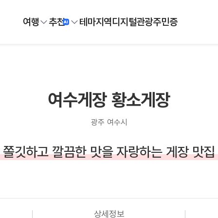
여행
추천
테마
지역
디지털
관광주민증
여수게장 황소게장
광주 여수시
쫄깃하고 깔끔한 맛을 자랑하는 게장 맛집
상세정보