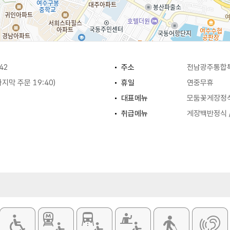
42
주소
전남광주통합특
(마지막 주문 19:40)
휴일
연중무휴
대표메뉴
모둠꽃게장정
취급메뉴
게장백반정식 /