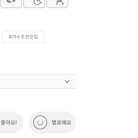
#여수추천맛집
좋아요!
별로예요