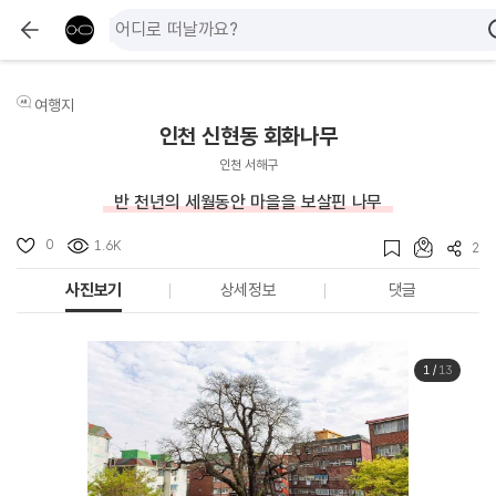
여행지
인천 신현동 회화나무
인천 서해구
반 천년의 세월동안 마을을 보살핀 나무
0
1.6K
2
사진보기
상세정보
댓글
1
/
13