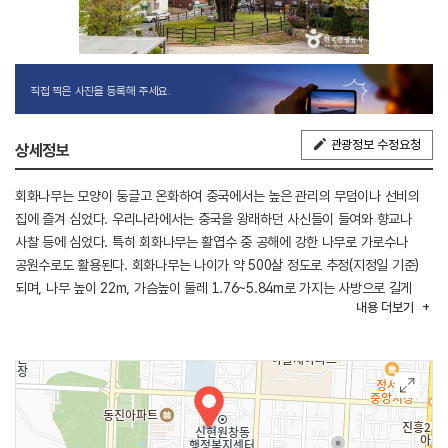
직접 찍은 사진을 등록해 주세요.
관광정보 수정요청
상세정보
회화나무는 모양이 둥글고 온화하여 중국에서는 높은 관리의 무덤이나 선비의
집에 즐겨 심었다. 우리나라에서는 중국을 왕래하던 사신들이 들여와 향교나
사찰 등에 심었다. 특히 회화나무는 활엽수 중 공해에 강한 나무로 가로수나
공원수로도 활용된다. 회화나무는 나이가 약 500살 정도로 추정(지정일 기준)
되며, 나무 높이 22m, 가슴높이 둘레 1.76~5.84m로 가지는 사방으로 길게
내용
더보기
뻗어 있다. 마을 사람들에게 그늘을 제공해 주고 있으며, 농사의 풍년과 흉년을
점치는 나무로 알려져 있다. 마을 사람들은 나무에 꽃이 필 때 위쪽에서 먼저
피면 풍년이 오고, 아래쪽에서 먼저 피면 흉년이 든다고 예측했다 한다.
회화나무는 오랜 세월 동안 조상들의 관심과 보살핌 속에 살아온 나무로 문화적·
생물학적 자료로서의 가치가 높아 천연기념물로 지정·보호하고 있다.