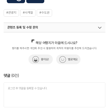
#관광지
#사계절
#수도권
콘텐츠 등록 및 수정 문의
국내디지털마케팅팀
033-813-3500
열린관광콘텐츠팀(열린관광-모두의여행)
033-738-3425
해당 여행지가 마음에 드시나요?
평가를 해주시면 개인화 추천 시 활용하여 최적의 여행지를 추천해 드리겠습니다.
좋아요!
별로예요
댓글
(
0
건)