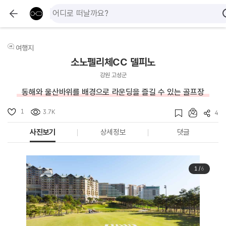
여행지
소노펠리체CC 델피노
강원 고성군
동해와 울산바위를 배경으로 라운딩을 즐길 수 있는 골프장
1
3.7K
4
사진보기
상세정보
댓글
1
/
6