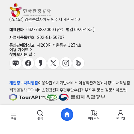
(26464) 강원특별자치도 원주시 세계로 10
대표전화
033-738-3000 (유료, 평일 09시~18시)
사업자등록번호
202-81-50707
통신판매업신고
제2009-서울중구-1234호
이용 가이드
찾아오시는 길
개인정보처리방침
이용약관
위치기반서비스 이용약관
개인위치정보 처리방침
저작권정책
고객서비스헌장
전자우편무단수집거부
자주 묻는 질문
사이트맵
© 한국관광공사
메뉴
검색
여행지도
로그인