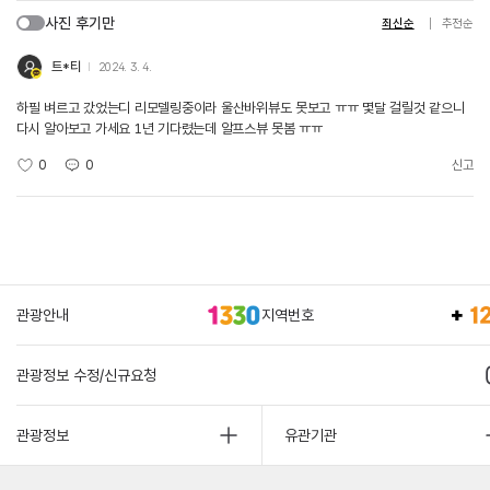
사진 후기만
최신순
추천순
트*티
2024. 3. 4.
하필 벼르고 갔었는디 리모델링중이라 울산바위뷰도 못보고 ㅠㅠ 몇달 걸릴것 같으니
다시 알아보고 가세요 1년 기다렸는데 알프스뷰 못봄 ㅠㅠ
0
0
신고
관광안내
지역번호
관광정보 수정/신규요청
관광정보
유관기관