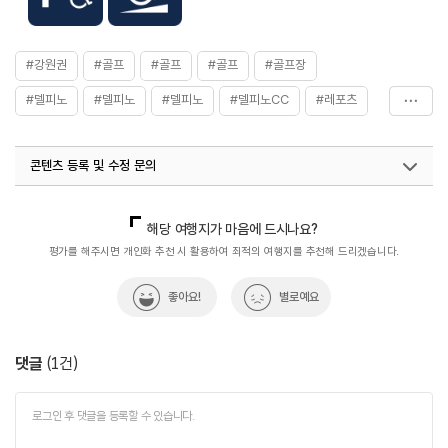
#강원권
#골프
#골프
#골프
#골프장
#델피노
#델피노
#델피노
#델피노CC
#레포츠
#스포츠
#스포츠
#스포츠
콘텐츠 등록 및 수정 문의
국내디지털마케팅팀
033-813-3500
열린관광콘텐츠팀(열린관광-모두의여행)
033-738-3425
해당 여행지가 마음에 드시나요?
평가를 해주시면 개인화 추천 시 활용하여 최적의 여행지를 추천해 드리겠습니다.
좋아요!
별로예요
댓글
(
1
건)