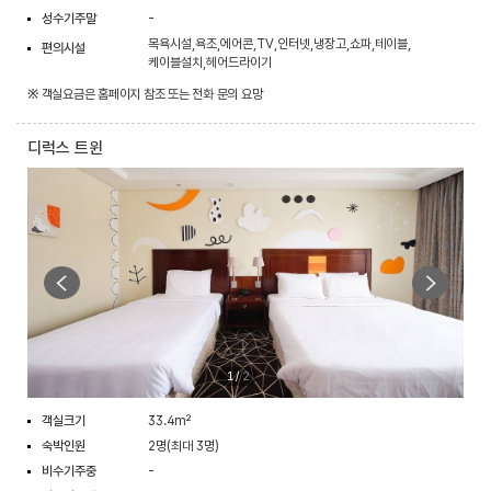
성수기주말
-
목욕시설,욕조,에어콘,TV,인터넷,냉장고,쇼파,테이블,
편의시설
케이블설치,헤어드라이기
※ 객실요금은 홈페이지 참조 또는 전화 문의 요망
디럭스 트윈
1
/
2
객실크기
33.4m²
숙박인원
2명(최대 3명)
비수기주중
-