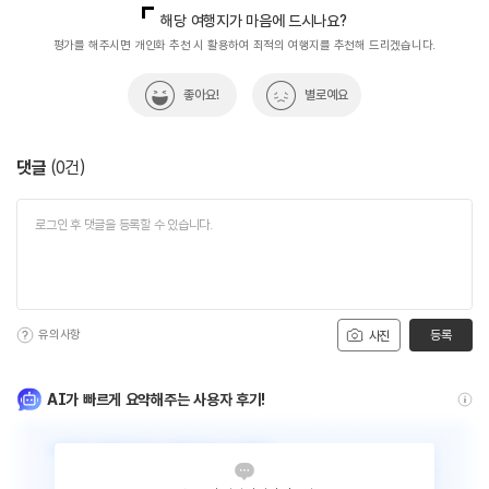
열린관광콘텐츠팀(열린관광-모두의여행)
033-738-3425
해당 여행지가 마음에 드시나요?
평가를 해주시면 개인화 추천 시 활용하여 최적의 여행지를 추천해 드리겠습니다.
좋아요!
별로예요
댓글
(
0
건)
유의사항
등록
사진
AI가 빠르게 요약해주는 사용자 후기!