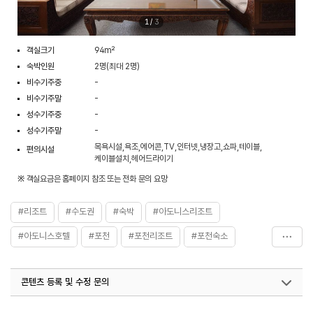
1
/
3
객실크기
94m²
숙박인원
2명(최대 2명)
비수기주중
-
비수기주말
-
성수기주중
-
성수기주말
-
목욕시설,욕조,에어콘,TV,인터넷,냉장고,쇼파,테이블,
편의시설
케이블설치,헤어드라이기
※ 객실요금은 홈페이지 참조 또는 전화 문의 요망
#리조트
#수도권
#숙박
#아도니스리조트
#아도니스호텔
#포천
#포천리조트
#포천숙소
#포천아도니스
#포천아도니스호텔
#포천호텔
콘텐츠 등록 및 수정 문의
국내디지털마케팅팀
033-813-3500