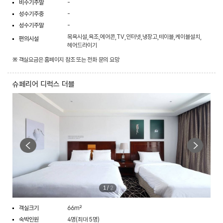
비수기주말
-
성수기주중
-
성수기주말
-
목욕시설,욕조,에어콘,TV,인터넷,냉장고,테이블,케이블설치,
편의시설
헤어드라이기
※ 객실요금은 홈페이지 참조 또는 전화 문의 요망
슈페리어 디럭스 더블
1
/
2
객실크기
66m²
숙박인원
4명(최대 5명)