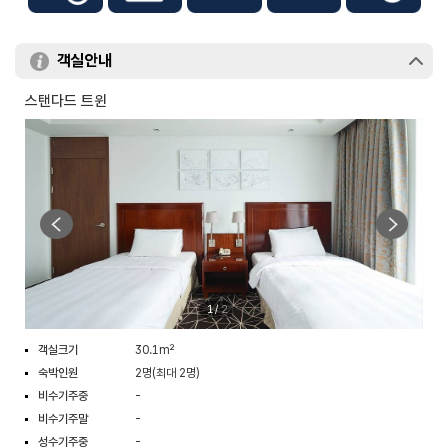
객실안내
스탠다드 트윈
1
/
2
객실크기
30.1m²
숙박인원
2명(최대 2명)
비수기주중
-
비수기주말
-
성수기주중
-