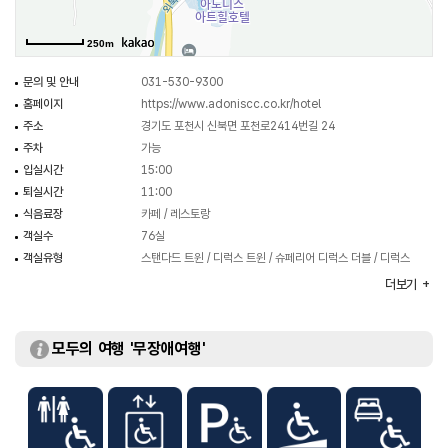
250m
문의 및 안내
031-530-9300
홈페이지
https://www.adoniscc.co.kr/hotel
주소
경기도 포천시 신북면 포천로2414번길 24
주차
가능
입실시간
15:00
퇴실시간
11:00
식음료장
카페 / 레스토랑
객실수
76실
객실유형
스탠다드 트윈 / 디럭스 트윈 / 슈페리어 디럭스 더블 / 디럭스
스위트 / 슈페리어 스위트 / 가든 스위트
더보기
부대시설
갤러리 / 레드하우스 / 세미나실 / 야외웨딩홀
모두의 여행 '무장애여행'