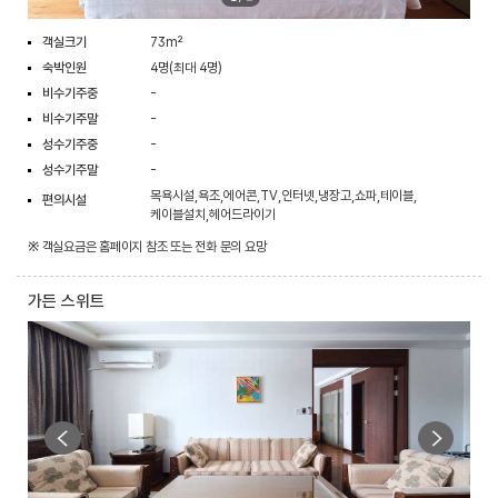
객실크기
73m²
숙박인원
4명(최대 4명)
비수기주중
-
비수기주말
-
성수기주중
-
성수기주말
-
목욕시설,욕조,에어콘,TV,인터넷,냉장고,쇼파,테이블,
편의시설
케이블설치,헤어드라이기
※ 객실요금은 홈페이지 참조 또는 전화 문의 요망
가든 스위트