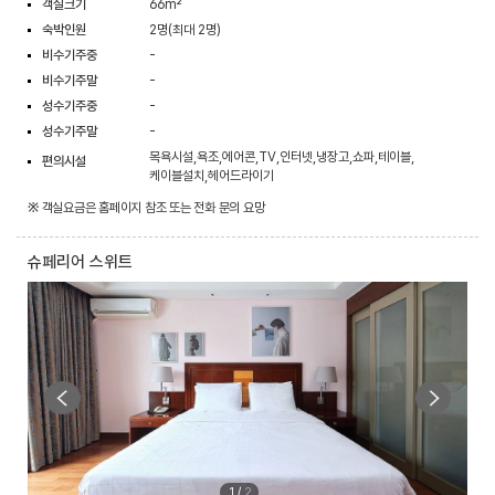
객실크기
66m²
숙박인원
2명(최대 2명)
비수기주중
-
비수기주말
-
성수기주중
-
성수기주말
-
목욕시설,욕조,에어콘,TV,인터넷,냉장고,쇼파,테이블,
편의시설
케이블설치,헤어드라이기
※ 객실요금은 홈페이지 참조 또는 전화 문의 요망
슈페리어 스위트
1
/
2