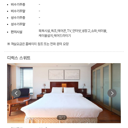
비수기주중
-
비수기주말
-
성수기주중
-
성수기주말
-
목욕시설,욕조,에어콘,TV,인터넷,냉장고,쇼파,테이블,
편의시설
케이블설치,헤어드라이기
※ 객실요금은 홈페이지 참조 또는 전화 문의 요망
디럭스 스위트
1
/
3