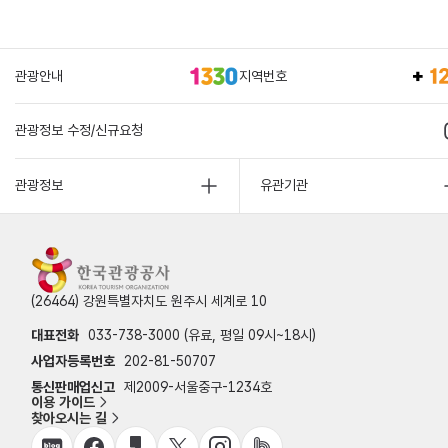
관광안내
지역번호
관광정보 수정/신규요청
관광정보
유관기관
(26464) 강원특별자치도 원주시 세계로 10
대표전화
033-738-3000 (유료, 평일 09시~18시)
사업자등록번호
202-81-50707
통신판매업신고
제2009-서울중구-1234호
이용 가이드
찾아오시는 길