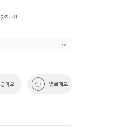
식맛집추천
좋아요!
별로예요