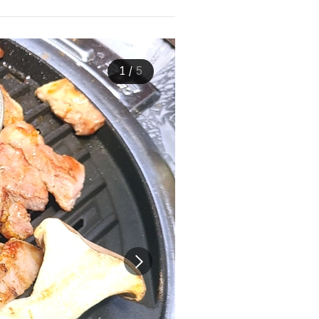
1
/
5