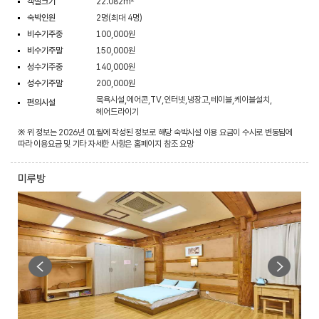
객실크기
22.082m²
숙박인원
2명(최대 4명)
비수기주중
100,000원
비수기주말
150,000원
성수기주중
140,000원
성수기주말
200,000원
목욕시설,에어콘,TV,인터넷,냉장고,테이블,케이블설치,
편의시설
헤어드라이기
※ 위 정보는 2026년 01월에 작성된 정보로 해당 숙박시설 이용 요금이 수시로 변동됨에
따라 이용요금 및 기타 자세한 사항은 홈페이지 참조 요망
미루방