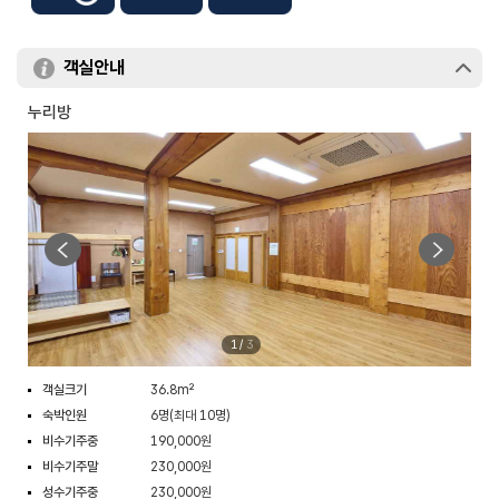
객실안내
누리방
1
/
3
객실크기
36.8m²
숙박인원
6명(최대 10명)
비수기주중
190,000원
비수기주말
230,000원
성수기주중
230,000원