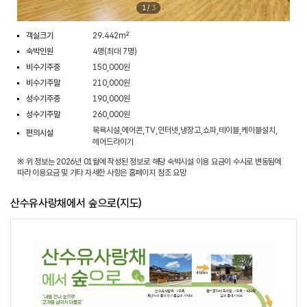
1
/
3
객실크기
29.442m²
숙박인원
4명(최대 7명)
비수기주중
150,000원
비수기주말
210,000원
성수기주중
190,000원
성수기주말
260,000원
목욕시설,에어콘,TV,인터넷,냉장고,쇼파,테이블,케이블설치,
편의시설
헤어드라이기
※ 위 정보는 2026년 01월에 작성된 정보로 해당 숙박시설 이용 요금이 수시로 변동됨에
따라 이용요금 및 기타 자세한 사항은 홈페이지 참조 요망
산수유사랑채에서 숲으로(지도)