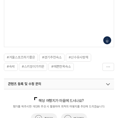
#겨울스포츠하기좋은
#경기추천숙소
#산수유사랑채
#숙박
#스키장이가까운
#예쁜한옥숙소
#전통문화체험
#전통한옥
#전통한옥브랜드화
콘텐츠 등록 및 수정 문의
#한옥
국내디지털마케팅팀
033-813-3500
쇼핑숙박팀(전통한옥)
033-738-3358
해당 여행지가 마음에 드시나요?
열린관광콘텐츠팀(열린관광-모두의여행)
033-738-3425
평가를 해주시면 개인화 추천 시 활용하여 최적의 여행지를 추천해 드리겠습니다.