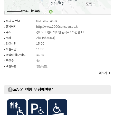
250m
문의 및 안내
031-632-4304
홈페이지
http://www.2000sansuyu.co.kr
주소
경기도 이천시 백사면 원적로775번길 17
주차
가능 (약 300대)
입실시간
15:00
퇴실시간
11:00
객실내 취사 여부
불가능
객실수
4실
객실유형
한실(온돌)
부대시설
세미나실
더보기
모두의 여행 '무장애여행'