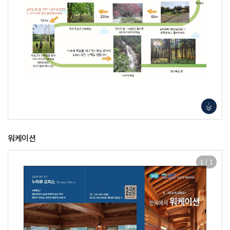
워케이션
1
/
1