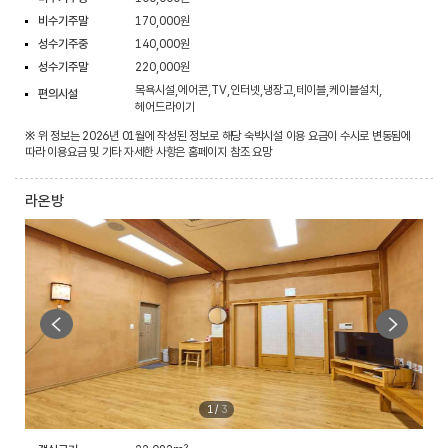
비수기주말
170,000원
성수기주중
140,000원
성수기주말
220,000원
목욕시설,에어콘,TV,인터넷,냉장고,테이블,케이블설치,
편의시설
헤어드라이기
※ 위 정보는 2026년 01월에 작성된 정보로 해당 숙박시설 이용 요금이 수시로 변동됨에
따라 이용요금 및 기타 자세한 사항은 홈페이지 참조 요망
라온방
1
/
3