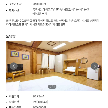
성수기주말
280,000원
목욕시설,에어콘,TV,인터넷,냉장고,테이블,케이블설치,
편의시설
헤어드라이기
※ 위 정보는 2026년 01월에 작성된 정보로 해당 숙박시설 이용 요금이 수시로 변동됨에
따라 이용요금 및 기타 자세한 사항은 홈페이지 참조 요망
도담방
1
/
3
객실크기
20.72m²
숙박인원
2명(최대 4명)
비수기주중
100,000원