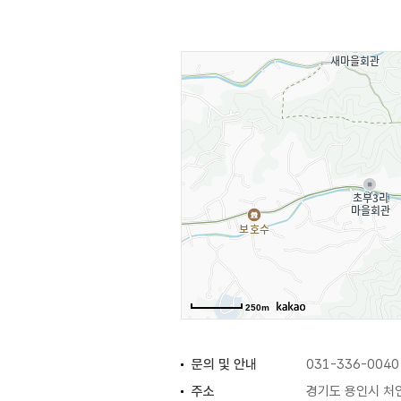
사색과 여유를 즐길 수 있는 등산로
에코어드벤처는 어린이들의 모험심과 
그물놀이대, 흔들놀이 등 유아부터 
다양한 학습 활동을 위한 공연장 및
산림 주변부와 인접한 논, 습지 등
비오톱을 조성했다. 현장 벌채목 등
산림 내 각종 수자원을 보호하고 효
250m
문의 및 안내
031-336-0040
주소
경기도 용인시 처인