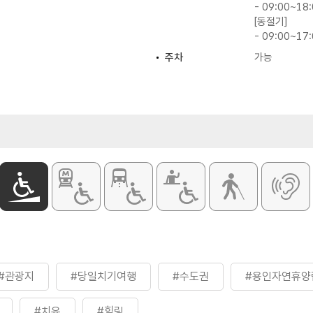
- 09:00~18
[동절기]
- 09:00~17
주차
가능
험 / 산림치유 / 숲길체험 /
화장실
있음
주차요금
※ 자세한 사
원
 홈페이지 참조
#관광지
#당일치기여행
#수도권
#용인자연휴양
#치유
#힐링