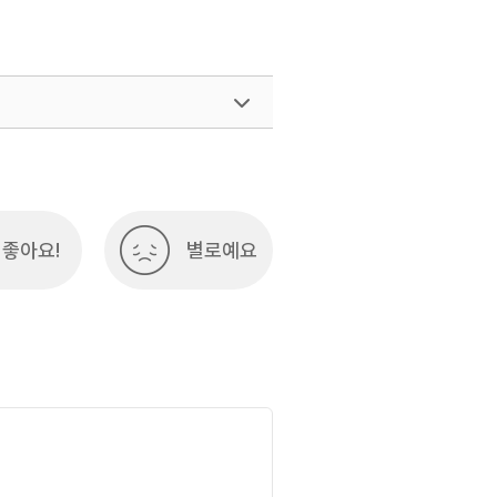
여행)
033-738-3425
좋아요!
별로예요