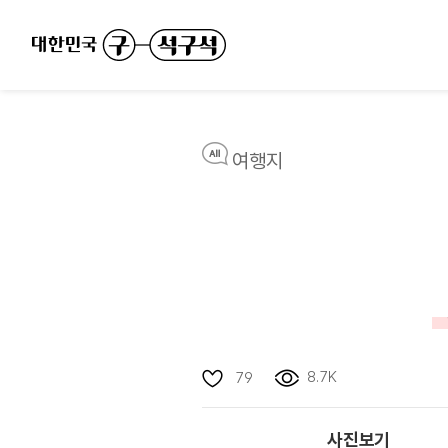
여행지
8.7K
79
사진보기