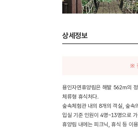
상세정보
※ 
용인자연휴양림은 해발 562ｍ의 정
체류형 휴식처다.
숲속체험관 내의 8개의 객실, 숲속의
입실 기준 인원이 4명~13명으로 
휴양림 내에는 피크닉, 휴식 등 이
아이들의 모험심을 자극할 수 있는 