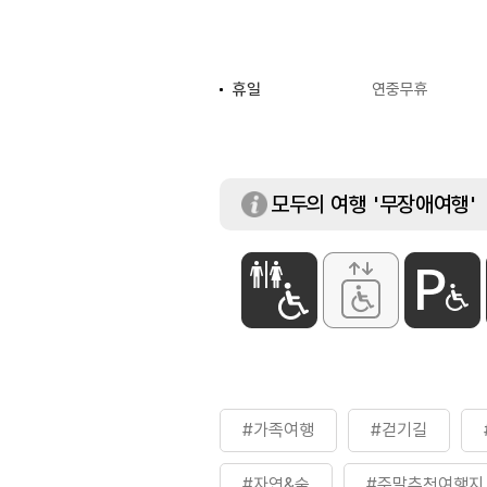
휴일
연중무휴
체험 프로그램
숲해설 / 목재문화체
유아숲체험 등
입장료
[개인]
모두의 여행 '무장애여행'
- 성인 2,000원
- 청소년 1,000
- 어린이 500원
[단체]
- 성인 1,600원
- 청소년 800원
- 어린이 400원
※ 자세한 사항은
#가족여행
#걷기길
#자연&숲
#주말추천여행지