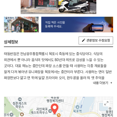
직접 찍은 사진을
등록해 주세요.
관광정보 수정요청
상세정보
태동반점은 전남광주통합특별시 목포시 죽동에 있는 중식당이다. 식당의
외관에서 뿐 아니라 음식의 맛에서도 80년대 레트로 감성을 느낄 수 있는
곳이다. 대표 메뉴는 중깐인데 짜장 소스를 만들 때 사용하는 각종 재료들을
잘게 다져 볶아낸 유니짜장을 목포에서는 중깐이라 부른다. 사용하는 면이 일반
짜장면보다 얇고 면 위에 달걀 프라이와 오이, 완두콩을 올려 줘 옛 추억을
내용
더보기
떠올리게 한다. 중깐을 주문하면 탕수육이 나오는데, 기본 탕수육 소스에 케첩을
풀어 붉은색을 낸 옛날식 탕수육 소스의 전형적인 맛이다. 짬뽕, 우동, 간짜장,
해물덮밥도 인기 메뉴다.