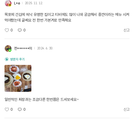
L*e
2025. 11. 12.
목포에 간김에 워낙 유명한 집이고 티비에도 많이 나와 궁금해서 중깐이라는 메뉴 시켜
먹어봤는데 글쎄요 전 한번 가본거로 만족해요
0
0
신고
전******이
2024. 6. 30.
방문자 후기
일반적인 짜장과는 조금다른 한번쯤은 드셔보세요~
0
0
신고