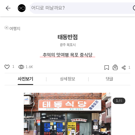
여행지
태동반점
광주 목포시
추억의 맛여행 목포 중식당
1
1.6K
1
사진보기
상세정보
댓글
1
/
5