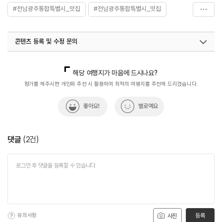
#전남광주통합특별시_맛집
#전남광주통합특별시_맛집
#태동반점
#태동식당
콘텐츠 등록 및 수정 문의
국내디지털마케팅팀
033-813-3500
해당 여행지가 마음에 드시나요?
평가를 해주시면 개인화 추천 시 활용하여 최적의 여행지를 추천해 드리겠습니다.
좋아요!
별로예요
댓글
(
2
건)
유의사항
등록
사진