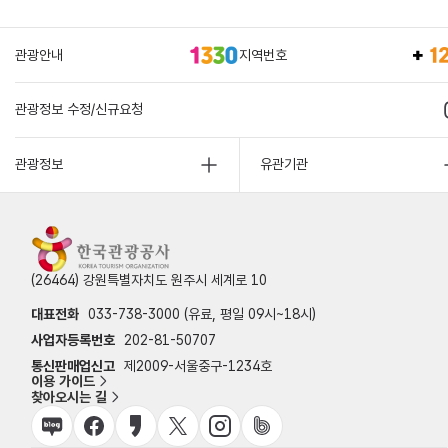
관광안내
지역번호
관광정보 수정/신규요청
관광정보
유관기관
(26464) 강원특별자치도 원주시 세계로 10
대표전화
033-738-3000 (유료, 평일 09시~18시)
사업자등록번호
202-81-50707
통신판매업신고
제2009-서울중구-1234호
이용 가이드
찾아오시는 길