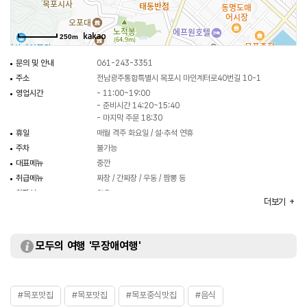
250m
문의 및 안내
061-243-3351
주소
전남광주통합특별시 목포시 마인계터로40번길 10-1
영업시간
- 11:00~19:00
- 준비시간 14:20~15:40
- 마지막 주문 18:30
휴일
매월 격주 화요일 / 설·추석 연휴
주차
불가능
대표메뉴
중깐
취급메뉴
짜장 / 간짜장 / 우동 / 짬뽕 등
화장실
있음
더보기
모두의 여행 '무장애여행'
#목포맛집
#목포맛집
#목포중식맛집
#음식