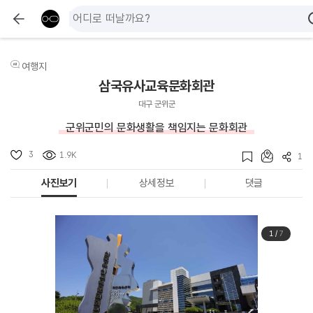
여행지
삼국유사교육문화회관
대구 군위군
군위군민의 문화생활을 책임지는 문화회관
3
1.9K
1
사진보기
상세정보
댓글
1
/
7