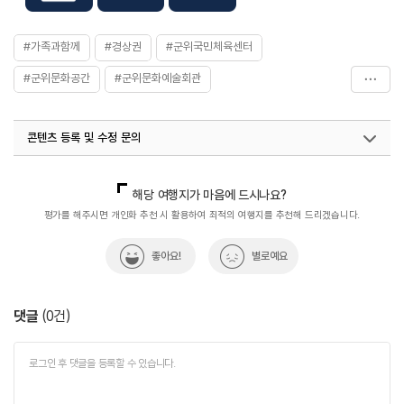
#가족과함께
#경상권
#군위국민체육센터
#군위문화공간
#군위문화예술회관
#군위삼국유사교육문화회관
#군위여성회관
콘텐츠 등록 및 수정 문의
#군위청소년문화의집
#문화공간
#문화시설
#복합문화공간
#삼국유사교육문화회관
#아이와함께
국내디지털마케팅팀
033-813-3500
열린관광콘텐츠팀(열린관광-모두의여행)
033-738-3425
해당 여행지가 마음에 드시나요?
#열린문화공간
#청소년
#체험프로그램
#휴식공간
평가를 해주시면 개인화 추천 시 활용하여 최적의 여행지를 추천해 드리겠습니다.
#휴식여행
#휴식하기좋은곳
좋아요!
별로예요
댓글
(
0
건)