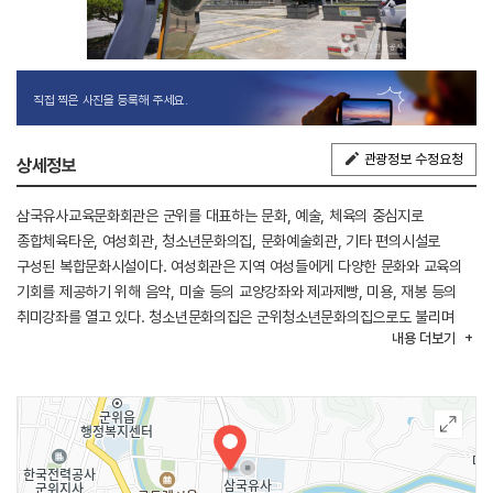
직접 찍은 사진을 등록해 주세요.
관광정보 수정요청
상세정보
삼국유사교육문화회관은 군위를 대표하는 문화, 예술, 체육의 중심지로
종합체육타운, 여성회관, 청소년문화의집, 문화예술회관, 기타 편의시설로
구성된 복합문화시설이다. 여성회관은 지역 여성들에게 다양한 문화와 교육의
기회를 제공하기 위해 음악, 미술 등의 교양강좌와 제과제빵, 미용, 재봉 등의
취미강좌를 열고 있다. 청소년문화의집은 군위청소년문화의집으로도 불리며
내용
더보기
도서관, 보드게임장, 노래방 등 청소년의 교육과 문화생활과 관련한 강좌,
시설을 제공한다. 체육시설로는 수영장, 배드민턴장, 헬스장, 실내외 테니스장,
헬스장, 조깅트랙 등을 갖추고 있다. 또한 뮤지컬, 콘서트, 인형극, 연극 등을
공연하는 다목적극장(457석)과 조상유품 전시관인 숭덕관, 그밖에 야외공연장,
유아놀이방, 어르신 사랑방, 음악 분수대 등 시설이 마련되어 있다. 다양한
계층의 문화적 욕구를 충족시키기 위해 폭넓은 문화, 체육행사, 공연 등을 열어