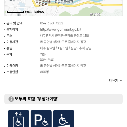
지역 주민의 만족을 높이고 있다.
250m
문의 및 안내
054-380-7212
홈페이지
http://www.gunwiart.go.kr/
주소
대구광역시 군위군 군위읍 군청로 158
이용시간
※ 공연별 상이하므로 홈페이지 참고
휴일
매주 월요일 / 1월 1일 / 설날ㆍ추석 당일
주차
가능
요금 (무료)
이용요금
※ 공연별 상이하므로 홈페이지 참고
수용인원
600명
체험프로그램
요리체험 / 음악교육 / 미술교육 / 방송댄스 등
더보기
모두의 여행 '무장애여행'