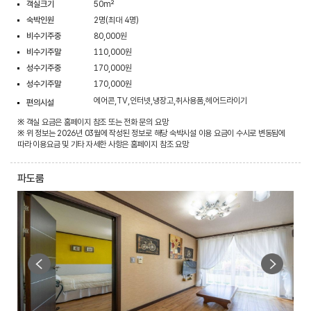
객실크기
50m²
숙박인원
2명(최대 4명)
비수기주중
80,000원
비수기주말
110,000원
성수기주중
170,000원
성수기주말
170,000원
에어콘,TV,인터넷,냉장고,취사용품,헤어드라이기
편의시설
※ 객실 요금은 홈페이지 참조 또는 전화 문의 요망
※ 위 정보는 2026년 03월에 작성된 정보로 해당 숙박시설 이용 요금이 수시로 변동됨에
따라 이용요금 및 기타 자세한 사항은 홈페이지 참조 요망
파도룸