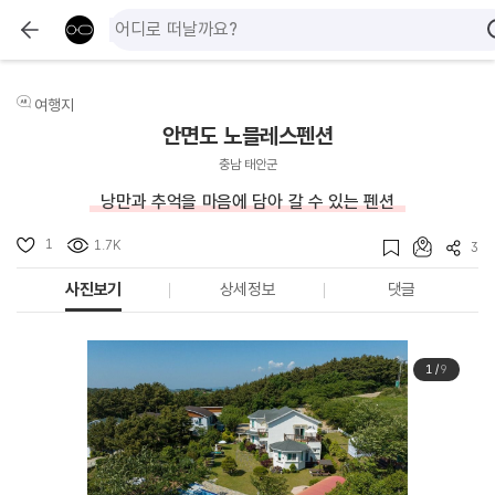
여행지
안면도 노블레스펜션
충남 태안군
낭만과 추억을 마음에 담아 갈 수 있는 펜션
1
1.7K
3
사진보기
상세정보
댓글
1
/
9