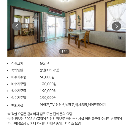
1
/
4
객실크기
50m²
숙박인원
2명(최대 4명)
비수기주중
90,000원
비수기주말
130,000원
성수기주중
190,000원
성수기주말
190,000원
에어콘,TV,인터넷,냉장고,취사용품,헤어드라이기
편의시설
※ 객실 요금은 홈페이지 참조 또는 전화 문의 요망
※ 위 정보는 2026년 03월에 작성된 정보로 해당 숙박시설 이용 요금이 수시로 변동됨에
따라 이용요금 및 기타 자세한 사항은 홈페이지 참조 요망