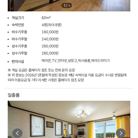
1
/
4
객실크기
83m²
숙박인원
4명(최대 8명)
비수기주중
180,000원
비수기주말
240,000원
성수기주중
280,000원
성수기주말
280,000원
에어콘,TV,인터넷,냉장고,취사용품,헤어드라이기
편의시설
※ 객실 요금은 홈페이지 참조 또는 전화 문의 요망
※ 위 정보는 2026년 03월에 작성된 정보로 해당 숙박시설 이용 요금이 수시로 변동됨에
따라 이용요금 및 기타 자세한 사항은 홈페이지 참조 요망
일출룸