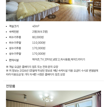
1
/
4
객실크기
43m²
숙박인원
2명(최대 3명)
비수기주중
80,000원
비수기주말
110,000원
성수기주중
170,000원
성수기주말
170,000원
에어콘,TV,인터넷,냉장고,취사용품,헤어드라이기
편의시설
※ 객실 요금은 홈페이지 참조 또는 전화 문의 요망
※ 위 정보는 2026년 03월에 작성된 정보로 해당 숙박시설 이용 요금이 수시로 변동됨에
따라 이용요금 및 기타 자세한 사항은 홈페이지 참조 요망
전망룸