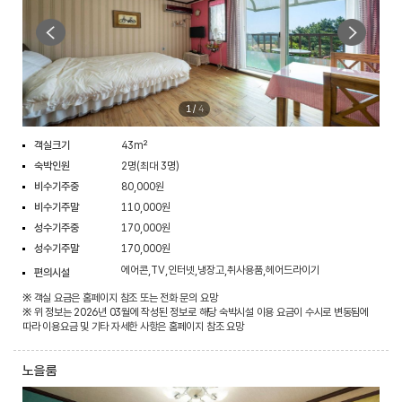
1
/
4
객실크기
43m²
숙박인원
2명(최대 3명)
비수기주중
80,000원
비수기주말
110,000원
성수기주중
170,000원
성수기주말
170,000원
에어콘,TV,인터넷,냉장고,취사용품,헤어드라이기
편의시설
※ 객실 요금은 홈페이지 참조 또는 전화 문의 요망
※ 위 정보는 2026년 03월에 작성된 정보로 해당 숙박시설 이용 요금이 수시로 변동됨에
따라 이용요금 및 기타 자세한 사항은 홈페이지 참조 요망
노을룸