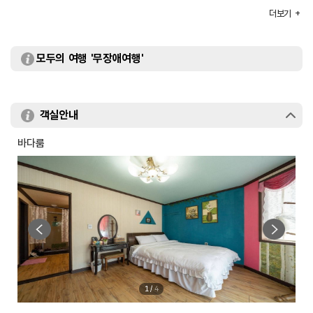
부대시설
바비큐장
더보기
모두의 여행 '무장애여행'
객실안내
바다룸
1
/
4