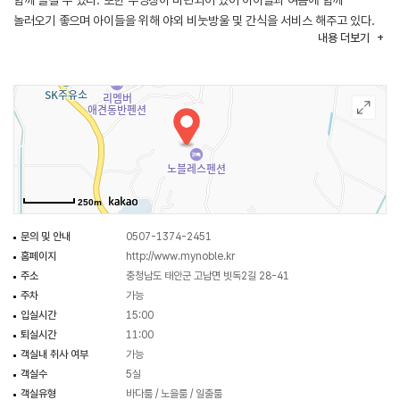
함께 즐길 수 있다. 또한 수영장이 마련되어 있어 아이들과 여름에 함께
놀러오기 좋으며 아이들을 위해 야외 비눗방울 및 간식을 서비스 해주고 있다.
내용
더보기
펜션 주변으로는 꽃지해수욕장, 영목항, 보령 원산도, 쥬라기 박물관 등 다양한
관광지가 있어 함께 둘러보기 좋다.
250m
문의 및 안내
0507-1374-2451
홈페이지
http://www.mynoble.kr
주소
충청남도 태안군 고남면 빗독2길 28-41
주차
가능
입실시간
15:00
퇴실시간
11:00
객실내 취사 여부
가능
객실수
5실
객실유형
바다룸 / 노을룸 / 일출룸