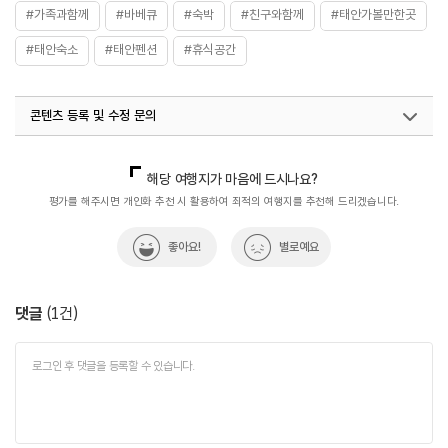
#가족과함께
#바베큐
#숙박
#친구와함께
#태안가볼만한곳
#태안숙소
#태안펜션
#휴식공간
콘텐츠 등록 및 수정 문의
국내디지털마케팅팀
033-813-3500
해당 여행지가 마음에 드시나요?
평가를 해주시면 개인화 추천 시 활용하여 최적의 여행지를 추천해 드리겠습니다.
좋아요!
별로예요
댓글
(
1
건)