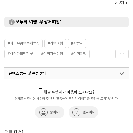
더보기
화장실
있음
시설이용료
[평일]
- 일반 성인 7,000원
모두의 여행 '무장애여행'
- 일반 아동 4,000원
- 지역주민 성인 5,000원
- 지역주민 아동 3,000원
[주말]
#가곡유황족욕체험장
#가족여행
#관광지
- 일반 성인 8,000원
- 일반 아동 5,000원
#삼척가볼만한곳
#삼척가족여행
#삼척여행
- 지역주민 성인 6,000원
- 지역주민 아동 4,000원
#실내여행지_추천
#족욕체험
#힐링여행
콘텐츠 등록 및 수정 문의
국내디지털마케팅팀
033-813-3500
해당 여행지가 마음에 드시나요?
평가를 해주시면 개인화 추천 시 활용하여 최적의 여행지를 추천해 드리겠습니다.
좋아요!
별로예요
댓글
(
1
건)