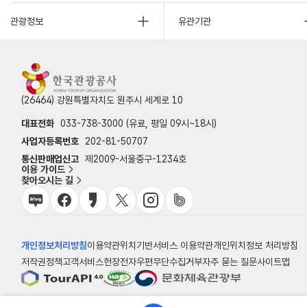
관광정보
유관기관
(26464) 강원특별자치도 원주시 세계로 10
대표전화
033-738-3000 (유료, 평일 09시~18시)
사업자등록번호
202-81-50707
통신판매업신고
제2009-서울중구-1234호
이용 가이드
찾아오시는 길
개인정보처리방침
이용약관
위치기반서비스 이용약관
개인위치정보 처리방침
저작권정책
고객서비스헌장
전자우편무단수집거부
자주 묻는 질문
사이트맵