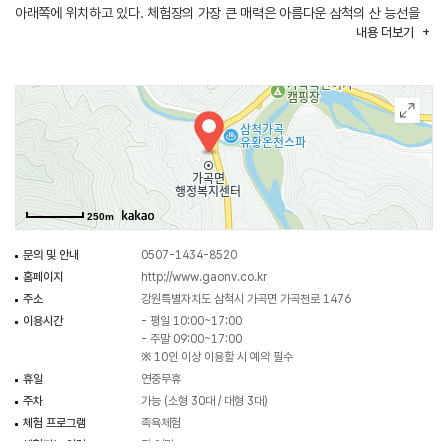
아래쪽에 위치하고 있다. 체험장의 가장 큰 매력은 아름다운 삼척의 산 능선을
내용
더보기
감상하며 족욕 체험을 즐길 수 있다는 점이다. 약 30분 동안 따뜻한 유황
온천수에 발을 담가 여행의 피로를 풀 수 있다.
250m
문의 및 안내
0507-1434-8520
홈페이지
http://www.gaonv.co.kr
주소
강원특별자치도 삼척시 가곡면 가곡천로 1476
이용시간
- 평일 10:00~17:00
- 주말 09:00~17:00
※ 10인 이상 이용할 시 예약 필수
휴일
연중무휴
주차
가능 (소형 30대 / 대형 3대)
체험 프로그램
족욕체험
체험가능 연령
전 연령