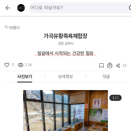
여행지
가곡유황족욕체험장
강원 삼척시
발끝에서 시작되는 건강한 힐링
0
2.1K
22
사진보기
상세정보
댓글
1
/
5