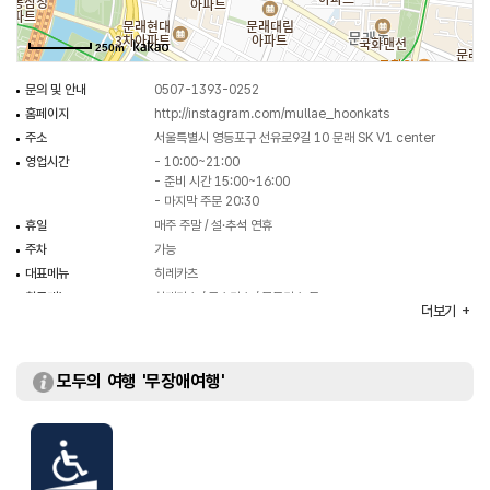
250m
문의 및 안내
0507-1393-0252
홈페이지
http://instagram.com/mullae_hoonkats
주소
서울특별시 영등포구 선유로9길 10 문래 SK V1 center
영업시간
- 10:00~21:00
- 준비 시간 15:00~16:00
- 마지막 주문 20:30
휴일
매주 주말 / 설·추석 연휴
주차
가능
대표메뉴
히레카츠
취급메뉴
히레카츠 / 로츠카츠 / 모듬카츠 등
더보기
화장실
있음
모두의 여행 '무장애여행'