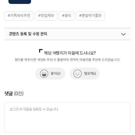
#가족외식추천
#맛집제보
#음식
#혼밥하기좋은
콘텐츠 등록 및 수정 문의
국내디지털마케팅팀
033-813-3500
열린관광콘텐츠팀(열린관광-모두의여행)
033-738-3425
해당 여행지가 마음에 드시나요?
평가를 해주시면 개인화 추천 시 활용하여 최적의 여행지를 추천해 드리겠습니다.
좋아요!
별로예요
댓글
(
0
건)