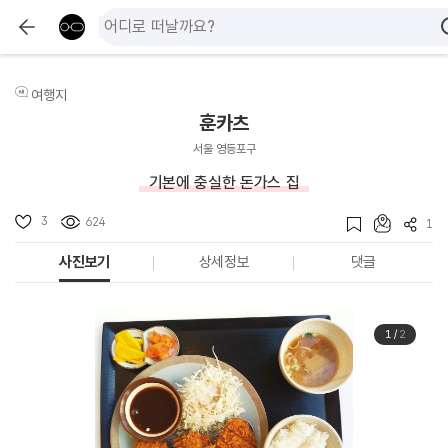
여행지
훈카츠
서울 영등포구
기본에 충실한 돈가스 집
3
624
1
사진보기
상세정보
댓글
1
/
2