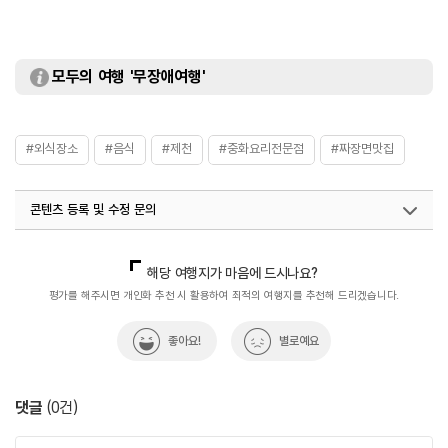
모두의 여행 '무장애여행'
#외식장소
#음식
#제천
#중화요리전문점
#짜장면맛집
콘텐츠 등록 및 수정 문의
국내디지털마케팅팀
033-813-3500
해당 여행지가 마음에 드시나요?
평가를 해주시면 개인화 추천 시 활용하여 최적의 여행지를 추천해 드리겠습니다.
좋아요!
별로예요
댓글
(
0
건)