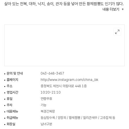
살아 있는 전복, 대하, 낙지, 송이, 관자 등을 넣어 만든 황제짬뽕도 인기가 많다.
내용
더보기
이 밖에 전가복, 칠리중새우, 깐풍기, 양장피 등도 맛볼 수 있다. 제천 IC에서
가깝고, 인근에 의림지, 교동민화마을, 에콜리안제천CC가 있다.
문의 및 안내
043-648-3457
홈페이지
http://www.instagram.com/china_bk
주소
충청북도 제천시 의림대로 448 1층
영업시간
10:20~21:10
휴일
연중무휴
주차
가능
대표메뉴
북경간짜장
취급메뉴
등심탕수육 / 양장피 / 황제짬뽕 / 칠리큰새우 / 고추잡채 등
화장실
남녀구분