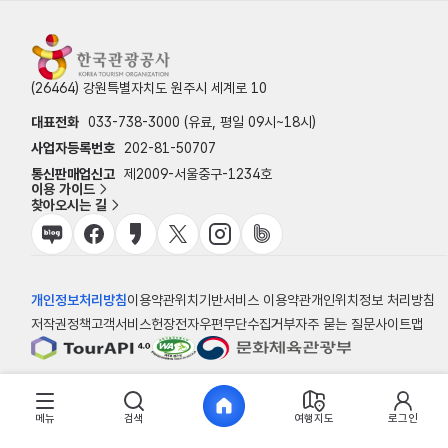
(26464) 강원특별자치도 원주시 세계로 10
대표전화
033-738-3000 (유료, 평일 09시~18시)
사업자등록번호
202-81-50707
통신판매업신고
제2009-서울중구-1234호
이용 가이드
찾아오시는 길
개인정보처리방침
이용약관
위치기반서비스 이용약관
개인위치정보 처리방침
저작권정책
고객서비스헌장
전자우편무단수집거부
자주 묻는 질문
사이트맵
© 한국관광공사
메뉴
검색
여행지도
로그인