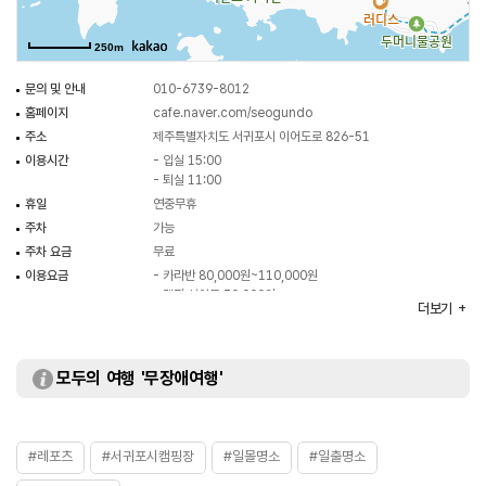
250m
문의 및 안내
010-6739-8012
홈페이지
cafe.naver.com/seogundo
주소
제주특별자치도 서귀포시 이어도로 826-51
이용시간
- 입실 15:00
- 퇴실 11:00
휴일
연중무휴
주차
가능
주차 요금
무료
이용요금
- 카라반 80,000원~110,000원
- 캠핑 사이트 30,000원
더보기
※ 자세한 사항은 홈페이지 참조 및 전화 문의 요망
주요시설
카라반 / 캠핑장 / 바비큐장 등
화장실
있음
모두의 여행 '무장애여행'
#레포츠
#서귀포시캠핑장
#일몰명소
#일출명소