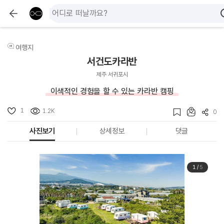
여행지
서건도카라반
제주 서귀포시
이색적인 경험을 할 수 있는 카라반 캠핑
1
1.2K
0
사진보기
상세정보
댓글
1
/
5