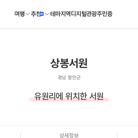
여행
추천
테마
지역
디지털
관광주민증
상봉서원
경남 함안군
유원리에 위치한 서원
상세정보