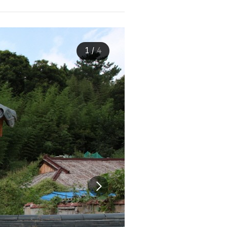
1
/
4