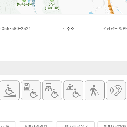
055-580-2321
주소
경상남도 함안군
사공부
#역사관광지
#역사를품은곳
#역사문화재