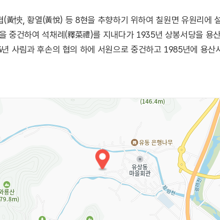
협(黃悏, 황열(黃悅) 등 8현을 추향하기 위하여 칠원면 유원리에 설
 중건하여 석채례(釋菜禮)를 지내다가 1935년 상봉서당을 용산
84년 사림과 후손의 협의 하에 서원으로 중건하고 1985년에 용