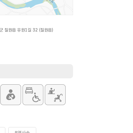
 칠원읍 유원1길 32 (칠원읍)
#역사속