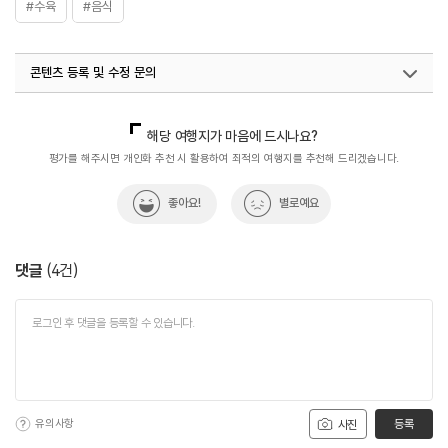
#수육
#음식
콘텐츠 등록 및 수정 문의
국내디지털마케팅팀
033-813-3500
해당 여행지가 마음에 드시나요?
평가를 해주시면 개인화 추천 시 활용하여 최적의 여행지를 추천해 드리겠습니다.
좋아요!
별로예요
댓글
(
4
건)
유의사항
등록
사진