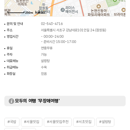
250m
문의 및 안내
02-543-4716
주소
서울특별시 서초구 강남대로101안길 24 (잠원동)
영업시간
- 00:00~24:00
- 준비시간 15:00~17:00
휴일
연중무휴
주차
가능
대표메뉴
설렁탕
취급메뉴
수육
화장실
있음
모두의 여행 '무장애여행'
#국밥
#서울맛집
#서울맛집추천
#서초맛집
#설렁탕