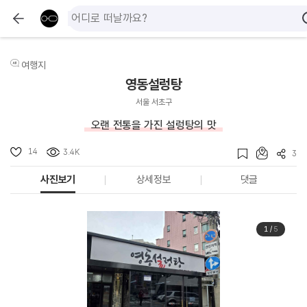
여행지
영동설렁탕
서울 서초구
오랜 전통을 가진 설렁탕의 맛
14
3.4K
3
사진보기
상세정보
댓글
1
/
5