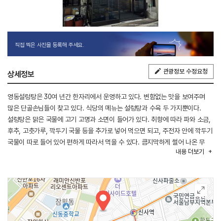
직접 찍은 사진을 등록해 주세요.
관광정보 수정요청
상세정보
영동설렁탕은 30여 년간 한자리에서 운영하고 있다. 변함없는 맛을 보여주며
많은 단골손님들이 찾고 있다. 식당의 메뉴는 설렁탕과 수육 두 가지뿐이다.
설렁탕은 맑은 국물에 고기 고명과 소면이 들어가 있다. 취향에 따라 파와 소금,
후추, 고춧가루, 깍두기 국물 등을 추가로 넣어 먹으면 되고, 주전자 안에 깍두기
국물이 따로 들어 있어 편하게 따라서 먹을 수 있다. 큼지막하게 썰어 나온 무
내용
더보기
깍두기와 겉절이 김치 역시 이 집의 자랑거리다. 3호선 신사역 신사동 간장게장
골목 건너편 잠원동 먹자 거리 내에 위치해 있다.