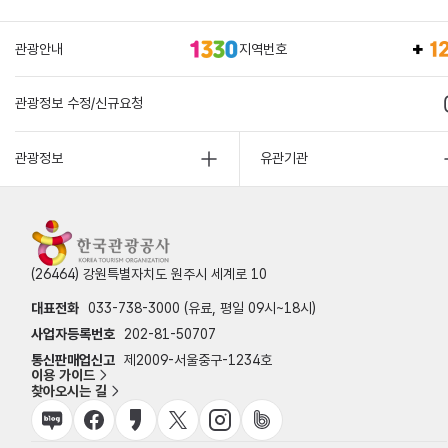
관광안내
지역번호
관광정보 수정/신규요청
관광정보
유관기관
(26464) 강원특별자치도 원주시 세계로 10
대표전화
033-738-3000 (유료, 평일 09시~18시)
사업자등록번호
202-81-50707
통신판매업신고
제2009-서울중구-1234호
이용 가이드
찾아오시는 길