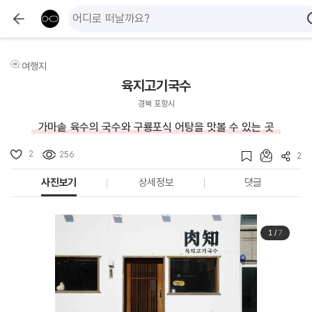
여행지
육지고기국수
경북 포항시
가마솥 육수의 국수와 구룡포식 어탕을 맛볼 수 있는 곳
2
256
2
사진보기
상세정보
댓글
1
/
7