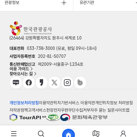
관광정보
유관기관
(26464) 강원특별자치도 원주시 세계로 10
대표전화
033-738-3000 (유료, 평일 09시~18시)
사업자등록번호
202-81-50707
통신판매업신고
제2009-서울중구-1234호
이용 가이드
찾아오시는 길
개인정보처리방침
이용약관
위치기반서비스 이용약관
개인위치정보 처리방침
저작권정책
고객서비스헌장
전자우편무단수집거부
자주 묻는 질문
사이트맵
© 한국관광공사