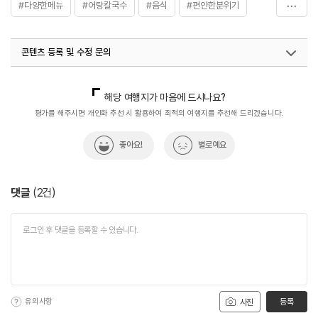
#다양한메뉴
#어탕칼국수
#음식
#편안한분위기
#포항가볼만한곳
#포항식당
콘텐츠 등록 및 수정 문의
국내디지털마케팅팀
033-813-3500
해당 여행지가 마음에 드시나요?
평가를 해주시면 개인화 추천 시 활용하여 최적의 여행지를 추천해 드리겠습니다.
좋아요!
별로예요
댓글
(
2
건)
유의사항
등록
사진