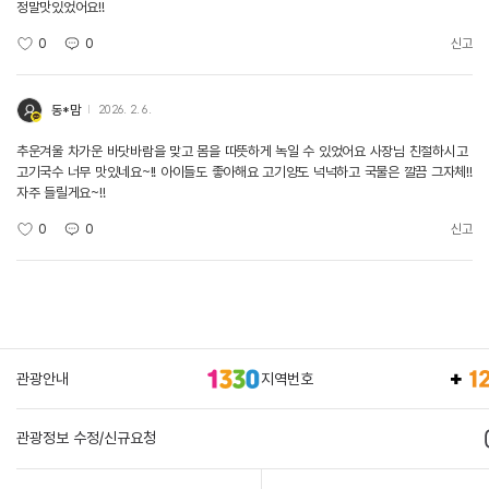
정말맛있었어요!!
0
0
신고
동*맘
2026. 2. 6.
추운겨울 차가운 바닷바람을 맞고 몸을 따뜻하게 녹일 수 있었어요 사장님 친절하시고
고기국수 너무 맛있네요~!! 아이들도 좋아해요 고기양도 넉넉하고 국물은 깔끔 그자체!!
자주 들릴게요~!!
0
0
신고
관광안내
지역번호
관광정보 수정/신규요청