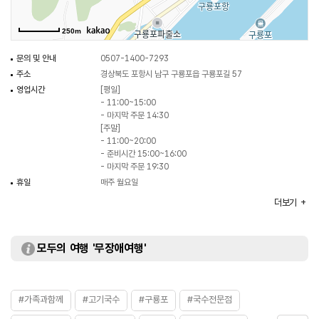
250m
문의 및 안내
0507-1400-7293
주소
경상북도 포항시 남구 구룡포읍 구룡포길 57
영업시간
[평일]
- 11:00~15:00
- 마지막 주문 14:30
[주말]
- 11:00~20:00
- 준비시간 15:00~16:00
- 마지막 주문 19:30
휴일
매주 월요일
주차
불가능
더보기
대표메뉴
고기국수
취급메뉴
맑은해장고기국수 / 어탕칼국수 / 어탕밥 등
화장실
있음
모두의 여행 '무장애여행'
#가족과함께
#고기국수
#구룡포
#국수전문점