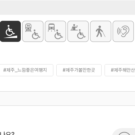
#제주_느낌좋은여행지
#제주가볼만한곳
#제주해안
500
열린관광콘텐츠팀(열린관광-모두의
시나요?