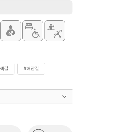
산책길
#해안길
여행)
033-738-3425