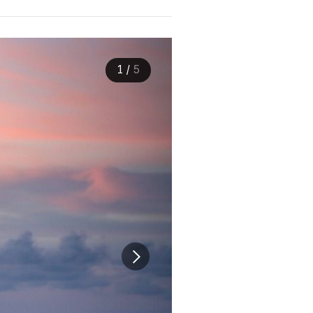
1
/
5