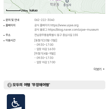
250m
문의 및 안내
062-222-3040
홈페이지
공식 홈페이지
https://www.uijae.org
공식 블로그
https://blog.naver.com/uijae-museum
주소
전남광주통합특별시 동구 증심사길 155
이용시간
[동절기(10월~3월)]
- 09:30~17:00
- 입장 마감 16:30
[하절기(4월~9월)]
- 09:30~17:30
- 입장 마감 17:00
휴일
매주 월요일 / 설·추석 당일
더보기
주차
가능 (사전 연락 필요)
이용요금
[개인]
- 일반 2,000원
모두의 여행 '무장애여행'
- 청소년 1,000원
[단체 (20인 이상)]
- 일반 1,000원
※무료
- 만 13세 미만 / 만 65세 이상 / 장애인