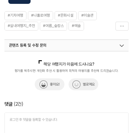
주요시설
전시실
화장실
있음
#기차여행
#나홀로여행
#문화시설
#미술관
#실내여행지_추천
#여름_숲캉스
#예술
#의재미술관
#전라권
#전시관
#친구와함께
콘텐츠 등록 및 수정 문의
#힐링
국내디지털마케팅팀
033-813-3500
열린관광콘텐츠팀(열린관광-모두의여행)
033-738-3425
해당 여행지가 마음에 드시나요?
평가를 해주시면 개인화 추천 시 활용하여 최적의 여행지를 추천해 드리겠습니다.
좋아요!
별로예요
댓글
(
2
건)