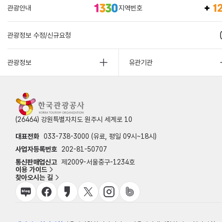
관광안내
지역번호
관광정보 수정/신규요청
관광정보
유관기관
(26464) 강원특별자치도 원주시 세계로 10
대표전화
033-738-3000 (유료, 평일 09시~18시)
사업자등록번호
202-81-50707
통신판매업신고
제2009-서울중구-1234호
이용 가이드
찾아오시는 길