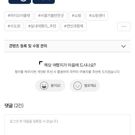
#마리오아울렛
#서울가볼만한곳
#쇼핑
#쇼핑센터
#수도권
#실내여행지_추천
#연인과함께
#친구와함께
콘텐츠 등록 및 수정 문의
국내디지털마케팅팀
033-813-3500
열린관광콘텐츠팀(열린관광-모두의여행)
033-738-3425
해당 여행지가 마음에 드시나요?
평가를 해주시면 개인화 추천 시 활용하여 최적의 여행지를 추천해 드리겠습니다.
좋아요!
별로예요
댓글
(
2
건)