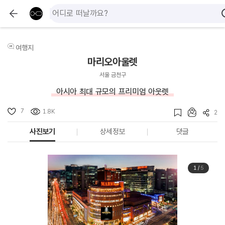
여행지
마리오아울렛
서울 금천구
아시아 최대 규모의 프리미엄 아웃렛
7
1.8K
2
사진보기
상세정보
댓글
1
/
5