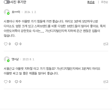
사진 후기만
최신순
추천순
호**이
2024. 1. 2.
시흥이나 파주 아울렛 가기 힘들때 가면 좋습니다. 마리오 3관에 모던하우스랑
다이소도 엄청 크게 있고 스파브랜드를 비롯 다양한 브랜드들이 많아서 좋아요. 특히
아웃도어쪽이 강한듯요 식사는,,,, 가산디지털단지역 지하에 은근 괜찮은 집들이
많습니다.
0
0
신고
엣*남
2023. 8. 1.
서울근교 아울렛 지하철 타고 가기 힘들죠? 가산디지털단지에서 3분거리 마리오
아울렛 싸고 질 좋은 제품들 많아서 좋습니다.
0
0
신고