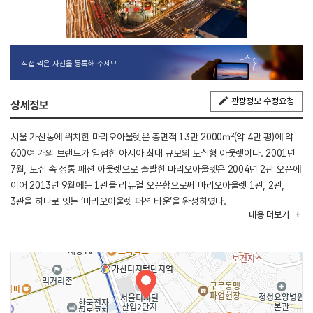
직접 찍은 사진을 등록해 주세요.
관광정보 수정요청
상세정보
서울 가산동에 위치한 마리오아울렛은 총면적 13만 2000㎡(약 4만 평)에 약
600여 개의 브랜드가 입점한 아시아 최대 규모의 도심형 아웃렛이다. 2001년
7월, 도심 속 정통 패션 아웃렛으로 출발한 마리오아울렛은 2004년 2관 오픈에
이어 2013년 9월에는 1관을 리뉴얼 오픈함으로써 마리오아울렛 1관, 2관,
3관을 하나로 잇는 ‘마리오아울렛 패션 타운’을 완성하였다.
내용
더보기
아시아 최대 규모에 최다 입점 브랜드 수를 자랑하는 만큼 마리오아울렛에서는
의류, 잡화, 화장품 등 국내∙외 유명 브랜드의 상품을 만나 볼 수 있으며, 해외
명품관은 물론 가구 및 생활용품의 리빙 매장, 프리미엄 레스토랑 및
패스트푸드, 키즈테마파크 등 다양한 쇼핑 카테고리가 마련되어 있어 한 곳에서
폭넓은 쇼핑∙문화 서비스를 누릴 수 있다. 무엇보다 국내∙외 유명 브랜드 제품을
최대 80%까지 할인된 가격으로 판매함으로써 ‘가치 소비’를 중요시하는 현대