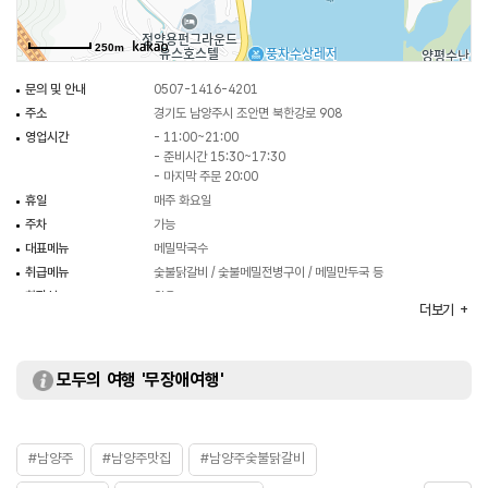
250m
문의 및 안내
0507-1416-4201
주소
경기도 남양주시 조안면 북한강로 908
영업시간
- 11:00~21:00
- 준비시간 15:30~17:30
- 마지막 주문 20:00
휴일
매주 화요일
주차
가능
대표메뉴
메밀막국수
취급메뉴
숯불닭갈비 / 숯불메밀전병구이 / 메밀만두국 등
화장실
있음
더보기
모두의 여행 '무장애여행'
#남양주
#남양주맛집
#남양주숯불닭갈비