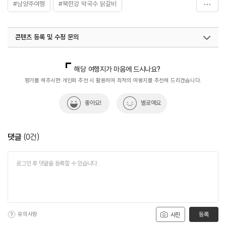
#남양주여행
#북한강 막국수 닭갈비
#북한강닭갈비막국수
#음식
콘텐츠 등록 및 수정 문의
국내디지털마케팅팀
033-813-3500
해당 여행지가 마음에 드시나요?
평가를 해주시면 개인화 추천 시 활용하여 최적의 여행지를 추천해 드리겠습니다.
좋아요!
별로예요
댓글
(
0
건)
유의사항
등록
사진