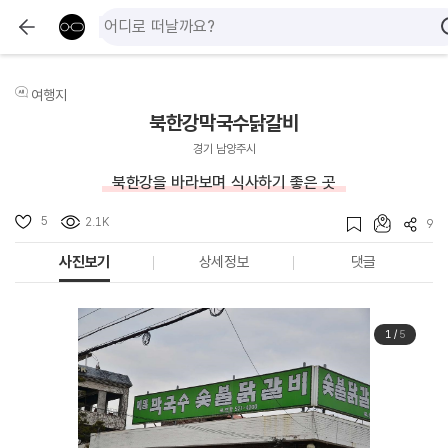
여행지
북한강막국수닭갈비
경기 남양주시
북한강을 바라보며 식사하기 좋은 곳
5
2.1K
9
사진보기
상세정보
댓글
1
/
5