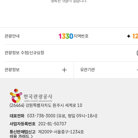
등록된 댓글이 없습니다.
관광안내
지역번호
관광정보 수정/신규요청
관광정보
유관기관
(26464) 강원특별자치도 원주시 세계로 10
대표전화
033-738-3000 (유료, 평일 09시~18시)
사업자등록번호
202-81-50707
통신판매업신고
제2009-서울중구-1234호
이용 가이드