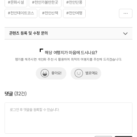
#문화시설
#천안가볼만한곳
#천안단풍
#천안데이트코스
#천안산책
#천안여행
#천안포토존
#태극기를_찾아라!광복_80주년_기념_이벤트
콘텐츠 등록 및 수정 문의
국내디지털마케팅팀
033-813-3500
해당 여행지가 마음에 드시나요?
평가를 해주시면 개인화 추천 시 활용하여 최적의 여행지를 추천해 드리겠습니다.
좋아요!
별로예요
댓글
(
32
건)