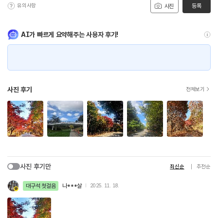
유의사항
등록
사진
AI가 빠르게 요약해주는 사용자 후기!
사진 후기
전체보기
사진 후기만
최신순
추천순
대구석 첫걸음
나***살
2025. 11. 18.