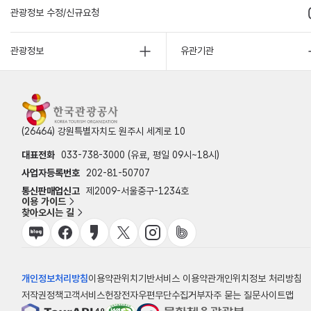
관광정보 수정/신규요청
관광정보
유관기관
(26464) 강원특별자치도 원주시 세계로 10
대표전화
033-738-3000 (유료, 평일 09시~18시)
사업자등록번호
202-81-50707
통신판매업신고
제2009-서울중구-1234호
이용 가이드
찾아오시는 길
개인정보처리방침
이용약관
위치기반서비스 이용약관
개인위치정보 처리방침
저작권정책
고객서비스헌장
전자우편무단수집거부
자주 묻는 질문
사이트맵