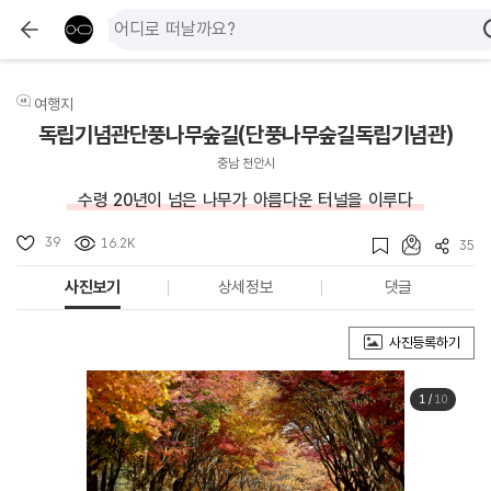
여행지
독립기념관단풍나무숲길(단풍나무숲길독립기념관)
충남 천안시
수령 20년이 넘은 나무가 아름다운 터널을 이루다
39
16.2K
35
사진보기
상세정보
댓글
사진등록하기
1
/
10