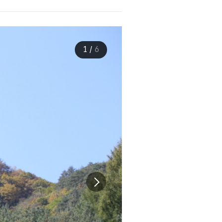
1
/
6