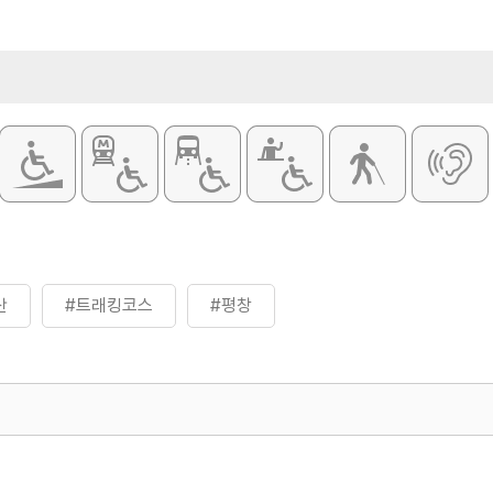
산
#트래킹코스
#평창
500