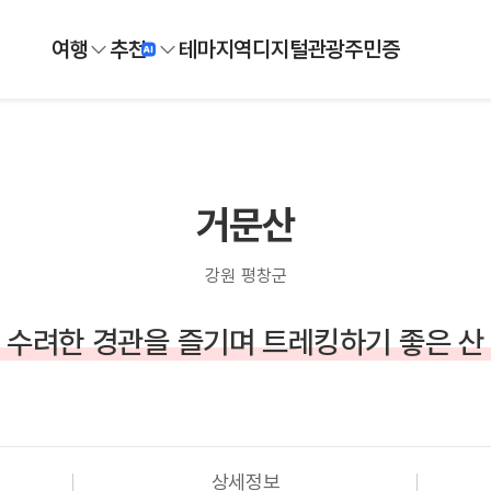
여행
추천
테마
지역
디지털
관광주민증
거문산
강원 평창군
수려한 경관을 즐기며 트레킹하기 좋은 산
상세정보