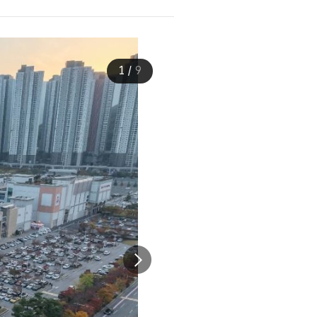
1
/
9