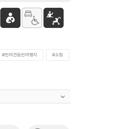
#반려견동반여행지
#쇼핑
여행)
033-738-3425