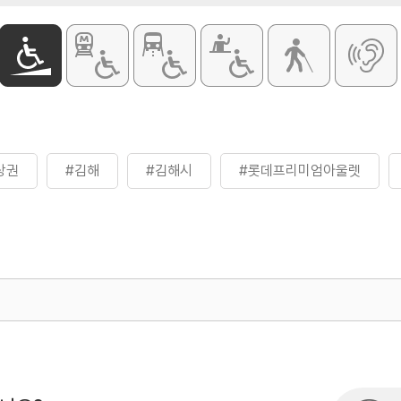
상권
#김해
#김해시
#롯데프리미엄아울렛
500
열린관광콘텐츠팀(열린관광-모두의